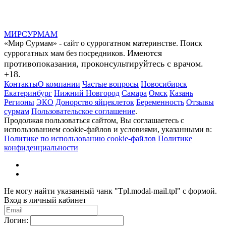
МИР
СУР
МАМ
«Мир Сурмам» - сайт о суррогатном материнстве. Поиск
Имеются
суррогатных мам без посредников.
противопоказания, проконсультируйтесь с врачом.
+18.
Контакты
О компании
Частые вопросы
Новосибирск
Екатеринбург
Нижний Новгород
Самара
Омск
Казань
Регионы
ЭКО
Донорство яйцеклеток
Беременность
Отзывы
сурмам
Пользовательское соглашение
.
Продолжая пользоваться сайтом, Вы соглашаетесь с
использованием cookie-файлов и условиями, указанными в:
Политике по использованию cookie-файлов
Политике
конфиденциальности
Не могу найти указанный чанк "Tpl.modal-mail.tpl" с формой.
Вход в личный кабинет
Логин: