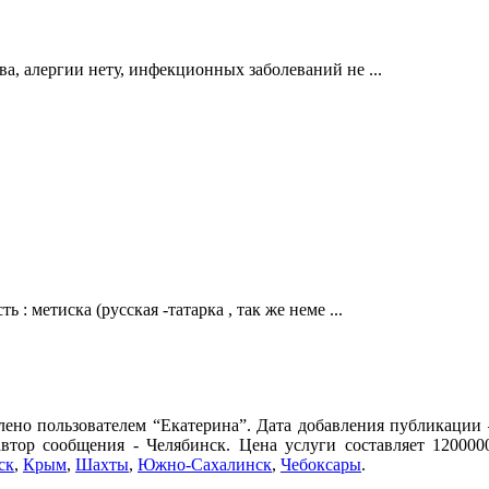
ва, алергии нету, инфекционных заболеваний не ...
 : метиска (русская -татарка , так же неме ...
влено пользователем “Екатерина”. Дата добавления публикации 
автор сообщения - Челябинск. Цена услуги составляет 120000
ск
,
Крым
,
Шахты
,
Южно-Сахалинск
,
Чебоксары
.