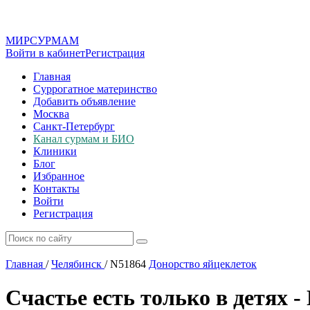
МИР
СУР
МАМ
Войти в кабинет
Регистрация
Главная
Суррогатное материнство
Добавить объявление
Москва
Санкт-Петербург
Канал сурмам и БИО
Клиники
Блог
Избранное
Контакты
Войти
Регистрация
Главная
/
Челябинск
/
N51864
Донорство яйцеклеток
Счастье есть только в детях 