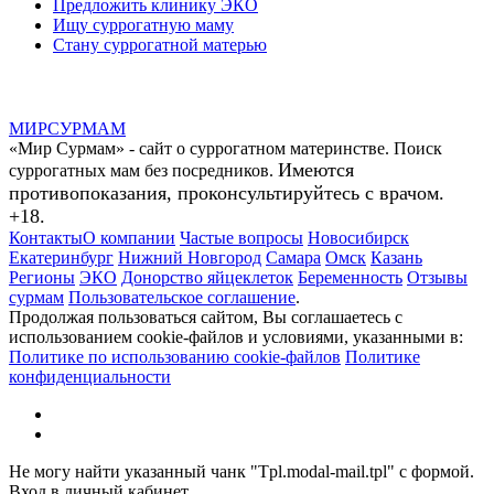
Предложить клинику ЭКО
Ищу суррогатную маму
Стану суррогатной матерью
МИР
СУР
МАМ
«Мир Сурмам» - сайт о суррогатном материнстве. Поиск
Имеются
суррогатных мам без посредников.
противопоказания, проконсультируйтесь с врачом.
+18.
Контакты
О компании
Частые вопросы
Новосибирск
Екатеринбург
Нижний Новгород
Самара
Омск
Казань
Регионы
ЭКО
Донорство яйцеклеток
Беременность
Отзывы
сурмам
Пользовательское соглашение
.
Продолжая пользоваться сайтом, Вы соглашаетесь с
использованием cookie-файлов и условиями, указанными в:
Политике по использованию cookie-файлов
Политике
конфиденциальности
Не могу найти указанный чанк "Tpl.modal-mail.tpl" с формой.
Вход в личный кабинет