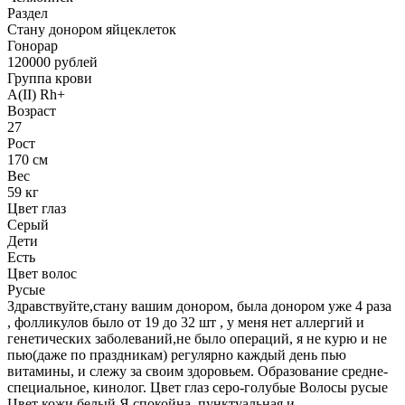
Раздел
Стану донором яйцеклеток
Гонoрар
120000
рублей
Группа крови
A(II) Rh+
Возраст
27
Рост
170 см
Вес
59 кг
Цвет глаз
Серый
Дети
Есть
Цвет волос
Русые
Здравствуйте,стану вашим донором, была донором уже 4 раза
, фолликулов было от 19 до 32 шт , у меня нет аллергий и
генетических заболеваний,не было операций, я не курю и не
пью(даже по праздникам) регулярно каждый день пью
витамины, и слежу за своим здоровьем. Образование средне-
специальное, кинолог. Цвет глаз серо-голубые Волосы русые
Цвет кожи белый Я спокойна, пунктуальная и