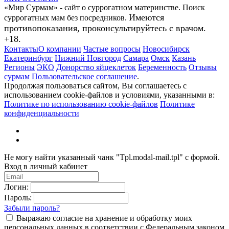
«Мир Сурмам» - сайт о суррогатном материнстве. Поиск
Имеются
суррогатных мам без посредников.
противопоказания, проконсультируйтесь с врачом.
+18.
Контакты
О компании
Частые вопросы
Новосибирск
Екатеринбург
Нижний Новгород
Самара
Омск
Казань
Регионы
ЭКО
Донорство яйцеклеток
Беременность
Отзывы
сурмам
Пользовательское соглашение
.
Продолжая пользоваться сайтом, Вы соглашаетесь с
использованием cookie-файлов и условиями, указанными в:
Политике по использованию cookie-файлов
Политике
конфиденциальности
Не могу найти указанный чанк "Tpl.modal-mail.tpl" с формой.
Вход в личный кабинет
Логин:
Пароль:
Забыли пароль?
Выражаю согласие на хранение и обработку моих
персональных данных в соответствии с Федеральным законом