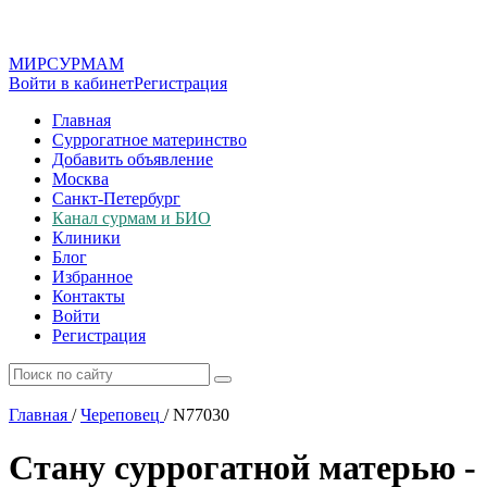
МИР
СУР
МАМ
Войти в кабинет
Регистрация
Главная
Суррогатное материнство
Добавить объявление
Москва
Санкт-Петербург
Канал сурмам и БИО
Клиники
Блог
Избранное
Контакты
Войти
Регистрация
Главная
/
Череповец
/
N77030
Стану суррогатной матерью -