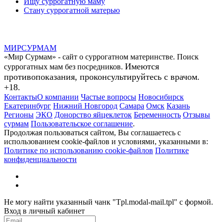
Ищу суррогатную маму
Стану суррогатной матерью
МИР
СУР
МАМ
«Мир Сурмам» - сайт о суррогатном материнстве. Поиск
Имеются
суррогатных мам без посредников.
противопоказания, проконсультируйтесь с врачом.
+18.
Контакты
О компании
Частые вопросы
Новосибирск
Екатеринбург
Нижний Новгород
Самара
Омск
Казань
Регионы
ЭКО
Донорство яйцеклеток
Беременность
Отзывы
сурмам
Пользовательское соглашение
.
Продолжая пользоваться сайтом, Вы соглашаетесь с
использованием cookie-файлов и условиями, указанными в:
Политике по использованию cookie-файлов
Политике
конфиденциальности
Не могу найти указанный чанк "Tpl.modal-mail.tpl" с формой.
Вход в личный кабинет