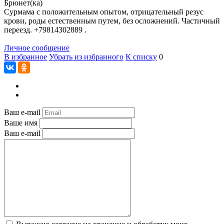
Брюнет(ка)
Сурмама с положительным опытом, отрицательный резус
крови, роды естественным путем, без осложнений. Частичный
переезд. +79814302889 .
Личное сообщение
В избранное
Убрать из избранного
К списку
0
Ваш e-mail
Ваше имя
Ваш e-mail