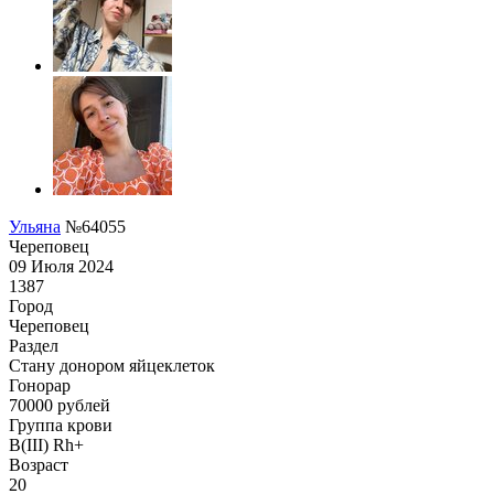
Ульяна
№64055
Череповец
09 Июля 2024
1387
Город
Череповец
Раздел
Стану донором яйцеклеток
Гонoрар
70000
рублей
Группа крови
B(III) Rh+
Возраст
20