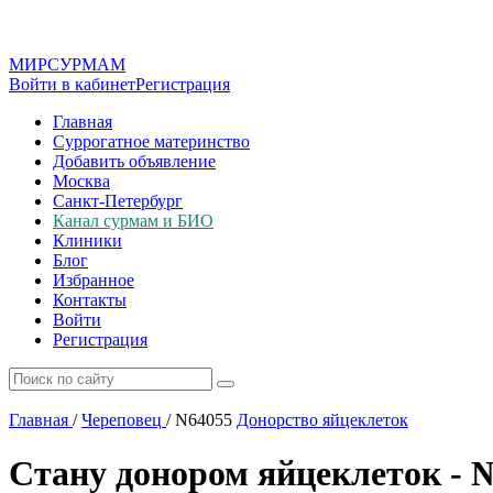
МИР
СУР
МАМ
Войти в кабинет
Регистрация
Главная
Суррогатное материнство
Добавить объявление
Москва
Санкт-Петербург
Канал сурмам и БИО
Клиники
Блог
Избранное
Контакты
Войти
Регистрация
Главная
/
Череповец
/
N64055
Донорство яйцеклеток
Стану донором яйцеклеток - 