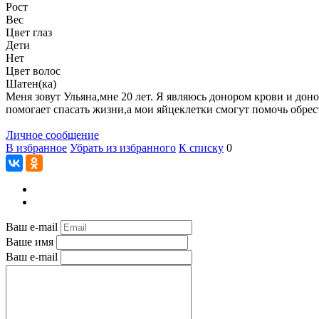
Рост
Вес
Цвет глаз
Дети
Нет
Цвет волос
Шатен(ка)
Меня зовут Ульяна,мне 20 лет. Я являюсь донором крови и дон
помогает спасать жизни,а мои яйцеклетки смогут помочь обрести
Личное сообщение
В избранное
Убрать из избранного
К списку
0
Ваш e-mail
Ваше имя
Ваш e-mail