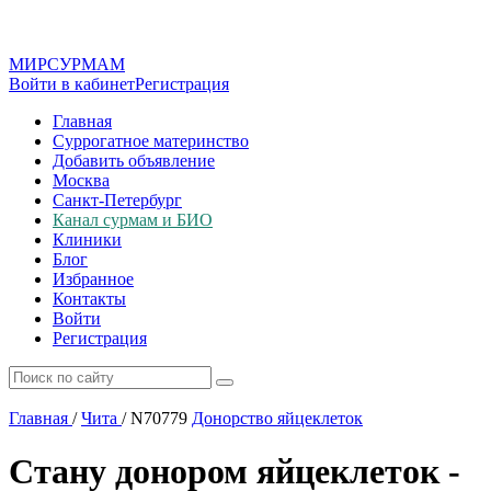
МИР
СУР
МАМ
Войти в кабинет
Регистрация
Главная
Суррогатное материнство
Добавить объявление
Москва
Санкт-Петербург
Канал сурмам и БИО
Клиники
Блог
Избранное
Контакты
Войти
Регистрация
Главная
/
Чита
/
N70779
Донорство яйцеклеток
Стану донором яйцеклеток -