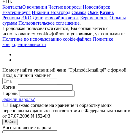
+18.
Контакты
О компании
Частые вопросы
Новосибирск
Екатеринбург
Нижний Новгород
Самара
Омск
Казань
Регионы
ЭКО
Донорство яйцеклеток
Беременность
Отзывы
сурмам
Пользовательское соглашение
.
Продолжая пользоваться сайтом, Вы соглашаетесь с
использованием cookie-файлов и условиями, указанными в:
Политике по использованию cookie-файлов
Политике
конфиденциальности
Не могу найти указанный чанк "Tpl.modal-mail.tpl" с формой.
Вход в личный кабинет
Логин:
Пароль:
Забыли пароль?
Выражаю согласие на хранение и обработку моих
персональных данных в соответствии с Федеральным законом
от 27.07.2006 N 152-ФЗ
Войти
Восстановление пароля