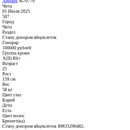
Айнара
№70779
Чита
01 Июля 2025
587
Город
Чита
Раздел
Стану донором яйцеклеток
Гонoрар
100000
рублей
Группа крови
A(II) Rh+
Возраст
25
Рост
159 см
Вес
58 кг
Цвет глаз
Карий
Дети
Есть
Цвет волос
Брюнет(ка)
Стану донором яйцеклеток 89833290482.