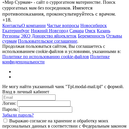
«Мир Сурмам» - сайт о суррогатном материнстве. Поиск
Имеются
суррогатных мам без посредников.
противопоказания, проконсультируйтесь с врачом.
+18.
Контакты
О компании
Частые вопросы
Новосибирск
Екатеринбург
Нижний Новгород
Самара
Омск
Казань
Регионы
ЭКО
Донорство яйцеклеток
Беременность
Отзывы
сурмам
Пользовательское соглашение
.
Продолжая пользоваться сайтом, Вы соглашаетесь с
использованием cookie-файлов и условиями, указанными в:
Политике по использованию cookie-файлов
Политике
конфиденциальности
Не могу найти указанный чанк "Tpl.modal-mail.tpl" с формой.
Вход в личный кабинет
Логин:
Пароль:
Забыли пароль?
Выражаю согласие на хранение и обработку моих
персональных данных в соответствии с Федеральным законом