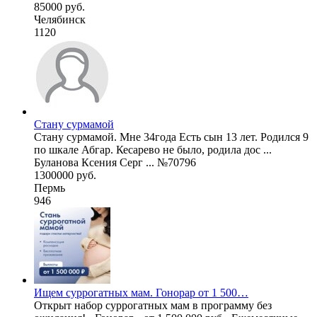
85000 руб.
Челябинск
1120
Стану сурмамой
Стану сурмамой. Мне 34года Есть сын 13 лет. Родился 9
по шкале Абгар. Кесарево не было, родила дос ...
Буланова Ксения Серг ... №70796
1300000 руб.
Пермь
946
Ищем суррогатных мам. Гонорар от 1 500…
Открыт набор суррогатных мам в программу без