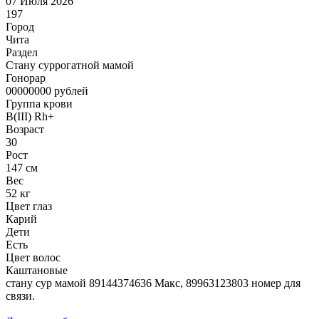
07 Июля 2026
197
Город
Чита
Раздел
Cтану суррогатной мамой
Гонoрар
00000000
рублей
Группа крови
B(III) Rh+
Возраст
30
Рост
147 см
Вес
52 кг
Цвет глаз
Карий
Дети
Есть
Цвет волос
Каштановые
стану сур мамой 89144374636 Макс, 89963123803 номер для
связи.