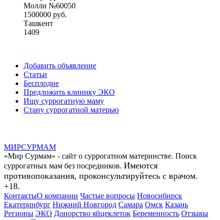
Молли №60050
1500000 руб.
Ташкент
1409
Добавить объявление
Статьи
Бесплодие
Предложить клинику ЭКО
Ищу суррогатную маму
Стану суррогатной матерью
МИР
СУР
МАМ
«Мир Сурмам» - сайт о суррогатном материнстве. Поиск
Имеются
суррогатных мам без посредников.
противопоказания, проконсультируйтесь с врачом.
+18.
Контакты
О компании
Частые вопросы
Новосибирск
Екатеринбург
Нижний Новгород
Самара
Омск
Казань
Регионы
ЭКО
Донорство яйцеклеток
Беременность
Отзывы