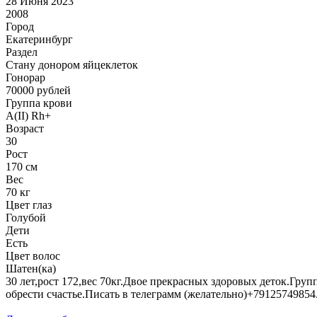
28 Июня 2023
2008
Город
Екатеринбург
Раздел
Стану донором яйцеклеток
Гонoрар
70000
рублей
Группа крови
A(II) Rh+
Возраст
30
Рост
170 см
Вес
70 кг
Цвет глаз
Голубой
Дети
Есть
Цвет волос
Шатен(ка)
30 лет,рост 172,вес 70кг.Двое прекрасных здоровых деток.Гру
обрести счастье.Писать в телеграмм (желательно)+79125749854