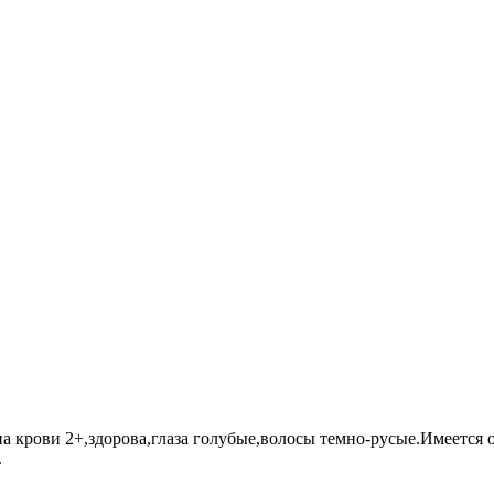
ппа крови 2+,здорова,глаза голубые,волосы темно-русые.Имеется 
.