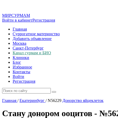
МИР
СУР
МАМ
Войти в кабинет
Регистрация
Главная
Суррогатное материнство
Добавить объявление
Москва
Санкт-Петербург
Канал сурмам и БИО
Клиники
Блог
Избранное
Контакты
Войти
Регистрация
Главная
/
Екатеринбург
/
N56229
Донорство яйцеклеток
Стану донором ооцитов - №56