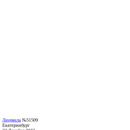
Людмила
№51509
Екатеринбург