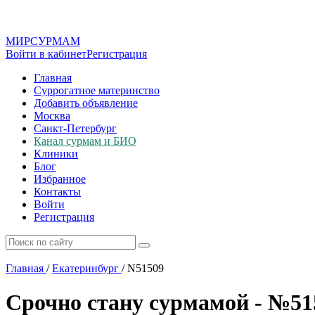
МИР
СУР
МАМ
Войти в кабинет
Регистрация
Главная
Суррогатное материнство
Добавить объявление
Москва
Санкт-Петербург
Канал сурмам и БИО
Клиники
Блог
Избранное
Контакты
Войти
Регистрация
Главная
/
Екатеринбург
/
N51509
Срочно стану сурмамой - №51