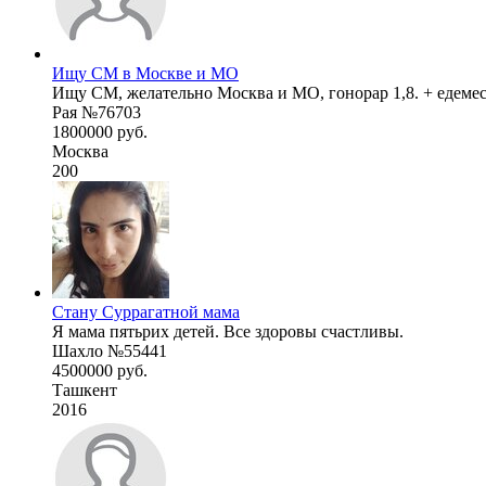
Ищу СМ в Москве и МО
Ищу СМ, желательно Москва и МО, гонорар 1,8. + едемеся
Рая №76703
1800000 руб.
Москва
200
Стану Суррагатной мама
Я мама пятьрих детей. Все здоровы счастливы.
Шахло №55441
4500000 руб.
Ташкент
2016