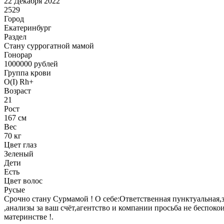
22 Декабря 2022
2529
Город
Екатеринбург
Раздел
Cтану суррогатной мамой
Гонoрар
1000000
рублей
Группа крови
O(I) Rh+
Возраст
21
Рост
167 см
Вес
70 кг
Цвет глаз
Зеленый
Дети
Есть
Цвет волос
Русые
Срочно стану Сурмамой ! О себе:Ответственная пунктуальная,зд
,анализы за ваш счёт,агентство и компании просьба не беспо
материнстве !.