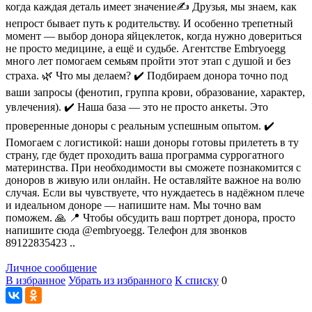
когда каждая деталь имеет значение✍️ Друзья, мы знаем, как
непрост бывает путь к родительству. И особенно трепетный
момент — выбор донора яйцеклеток, когда нужно довериться
не просто медицине, а ещё и судьбе. Агентстве Embryoegg
много лет помогаем семьям пройти этот этап с душой и без
страха. 🌿 Что мы делаем? ✔️ Подбираем донора точно под
ваши запросы (фенотип, группа крови, образование, характер,
увлечения). ✔️ Наша база — это не просто анкеты. Это
проверенные доноры с реальным успешным опытом. ✔️
Помогаем с логистикой: наши доноры готовы прилететь в ту
страну, где будет проходить ваша программа суррогатного
материнства. При необходимости вы сможете познакомится с
доноров в живую или онлайн. Не оставляйте важное на волю
случая. Если вы чувствуете, что нуждаетесь в надёжном плече
и идеальном доноре — напишите нам. Мы точно вам
поможем. 🙏 📍 Чтобы обсудить ваш портрет донора, просто
напишите сюда @embryoegg. Телефон для звонков
89122835423 ..
Личное сообщение
В избранное
Убрать из избранного
К списку
0