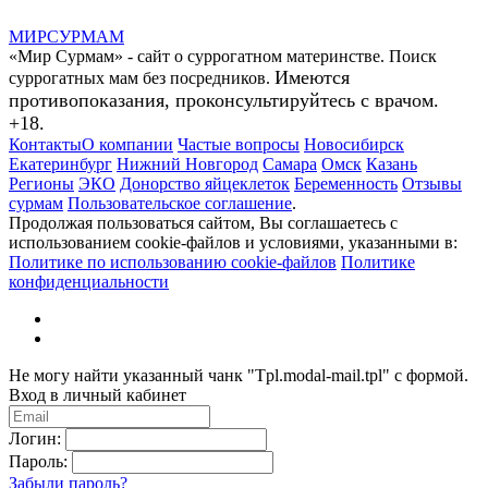
МИР
СУР
МАМ
«Мир Сурмам» - сайт о суррогатном материнстве. Поиск
Имеются
суррогатных мам без посредников.
противопоказания, проконсультируйтесь с врачом.
+18.
Контакты
О компании
Частые вопросы
Новосибирск
Екатеринбург
Нижний Новгород
Самара
Омск
Казань
Регионы
ЭКО
Донорство яйцеклеток
Беременность
Отзывы
сурмам
Пользовательское соглашение
.
Продолжая пользоваться сайтом, Вы соглашаетесь с
использованием cookie-файлов и условиями, указанными в:
Политике по использованию cookie-файлов
Политике
конфиденциальности
Не могу найти указанный чанк "Tpl.modal-mail.tpl" с формой.
Вход в личный кабинет
Логин:
Пароль:
Забыли пароль?