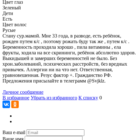
Цвет глаз
Зеленый
Дети
Есть
Цвет волос
Русые
Стану сур.мамой. Мне 33 года, в разводе, есть ребёнок,
рожден путем к/с , поэтому рожать буду так же , путем к/с .
Беременность проходила хорошо , пила витамины , ела
фрукты, ходила на все скрининги, ребёнок абсолютно здоров.
Выкидышей и замерших беременностей не было. Без
хрон.заболеваний, психических расстройств, без вредных
привычек. Аллергии ни на что нет. Ответственная,
уравновешенная. Резус фактор +. Гражданство РФ.
Предложения присылайте в телеграмм @Svjklz.
Личное сообщение
В избранное
Убрать из избранного
К списку
0
Ваш e-mail
Ваше имя