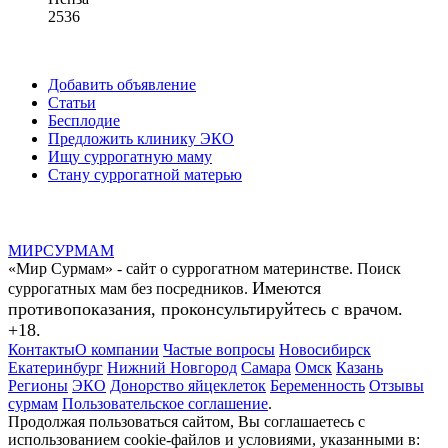
2536
Добавить объявление
Статьи
Бесплодие
Предложить клинику ЭКО
Ищу суррогатную маму
Стану суррогатной матерью
МИР
СУР
МАМ
«Мир Сурмам» - сайт о суррогатном материнстве. Поиск
Имеются
суррогатных мам без посредников.
противопоказания, проконсультируйтесь с врачом.
+18.
Контакты
О компании
Частые вопросы
Новосибирск
Екатеринбург
Нижний Новгород
Самара
Омск
Казань
Регионы
ЭКО
Донорство яйцеклеток
Беременность
Отзывы
сурмам
Пользовательское соглашение
.
Продолжая пользоваться сайтом, Вы соглашаетесь с
использованием cookie-файлов и условиями, указанными в: