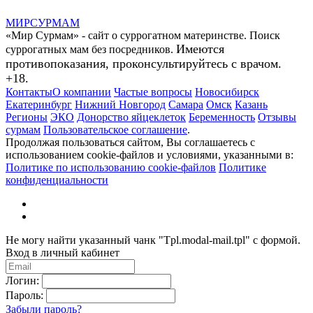
МИР
СУР
МАМ
«Мир Сурмам» - сайт о суррогатном материнстве. Поиск
Имеются
суррогатных мам без посредников.
противопоказания, проконсультируйтесь с врачом.
+18.
Контакты
О компании
Частые вопросы
Новосибирск
Екатеринбург
Нижний Новгород
Самара
Омск
Казань
Регионы
ЭКО
Донорство яйцеклеток
Беременность
Отзывы
сурмам
Пользовательское соглашение
.
Продолжая пользоваться сайтом, Вы соглашаетесь с
использованием cookie-файлов и условиями, указанными в:
Политике по использованию cookie-файлов
Политике
конфиденциальности
Не могу найти указанный чанк "Tpl.modal-mail.tpl" с формой.
Вход в личный кабинет
Логин:
Пароль:
Забыли пароль?