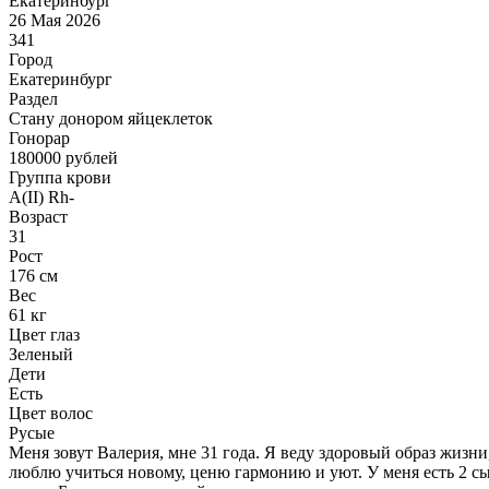
Екатеринбург
26 Мая 2026
341
Город
Екатеринбург
Раздел
Стану донором яйцеклеток
Гонoрар
180000
рублей
Группа крови
A(II) Rh-
Возраст
31
Рост
176 см
Вес
61 кг
Цвет глаз
Зеленый
Дети
Есть
Цвет волос
Русые
Меня зовут Валерия, мне 31 года. Я веду здоровый образ жизн
люблю учиться новому, ценю гармонию и уют. У меня есть 2 сы