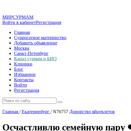
МИР
СУР
МАМ
Войти в кабинет
Регистрация
Главная
Суррогатное материнство
Добавить объявление
Москва
Санкт-Петербург
Канал сурмам и БИО
Клиники
Блог
Избранное
Контакты
Войти
Регистрация
Главная
/
Екатеринбург
/
N76757
Донорство яйцеклеток
Осчастливлю семейную пару ❤