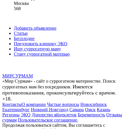
Москва
568
Добавить объявление
Статьи
Бесплодие
Предложить клинику ЭКО
Ищу суррогатную маму
Стану суррогатной матерью
МИР
СУР
МАМ
«Мир Сурмам» - сайт о суррогатном материнстве. Поиск
Имеются
суррогатных мам без посредников.
противопоказания, проконсультируйтесь с врачом.
+18.
Контакты
О компании
Частые вопросы
Новосибирск
Екатеринбург
Нижний Новгород
Самара
Омск
Казань
Регионы
ЭКО
Донорство яйцеклеток
Беременность
Отзывы
сурмам
Пользовательское соглашение
.
Продолжая пользоваться сайтом, Вы соглашаетесь с