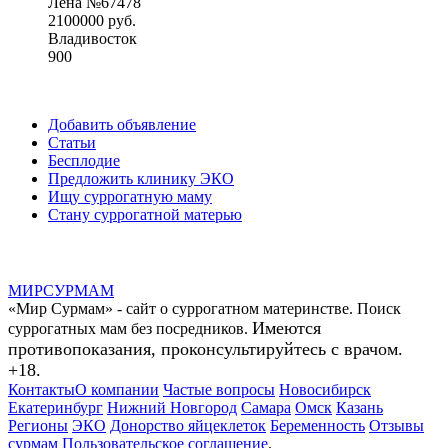
Лена №67478
2100000 руб.
Владивосток
900
Добавить объявление
Статьи
Бесплодие
Предложить клинику ЭКО
Ищу суррогатную маму
Стану суррогатной матерью
МИР
СУР
МАМ
«Мир Сурмам» - сайт о суррогатном материнстве. Поиск
Имеются
суррогатных мам без посредников.
противопоказания, проконсультируйтесь с врачом.
+18.
Контакты
О компании
Частые вопросы
Новосибирск
Екатеринбург
Нижний Новгород
Самара
Омск
Казань
Регионы
ЭКО
Донорство яйцеклеток
Беременность
Отзывы
сурмам
Пользовательское соглашение
.