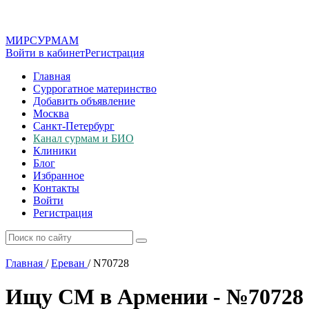
МИР
СУР
МАМ
Войти в кабинет
Регистрация
Главная
Суррогатное материнство
Добавить объявление
Москва
Санкт-Петербург
Канал сурмам и БИО
Клиники
Блог
Избранное
Контакты
Войти
Регистрация
Главная
/
Ереван
/
N70728
Ищу СМ в Армении - №70728