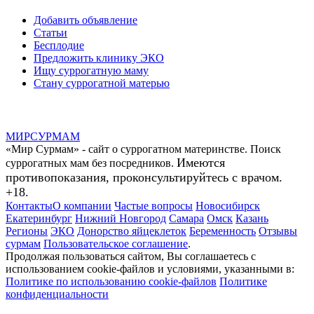
Добавить объявление
Статьи
Бесплодие
Предложить клинику ЭКО
Ищу суррогатную маму
Стану суррогатной матерью
МИР
СУР
МАМ
«Мир Сурмам» - сайт о суррогатном материнстве. Поиск
Имеются
суррогатных мам без посредников.
противопоказания, проконсультируйтесь с врачом.
+18.
Контакты
О компании
Частые вопросы
Новосибирск
Екатеринбург
Нижний Новгород
Самара
Омск
Казань
Регионы
ЭКО
Донорство яйцеклеток
Беременность
Отзывы
сурмам
Пользовательское соглашение
.
Продолжая пользоваться сайтом, Вы соглашаетесь с
использованием cookie-файлов и условиями, указанными в:
Политике по использованию cookie-файлов
Политике
конфиденциальности