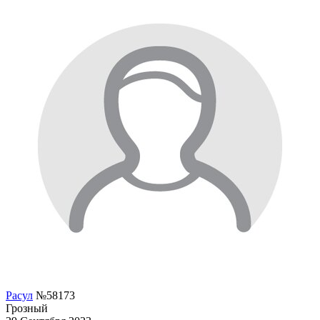
Расул
№58173
Грозный