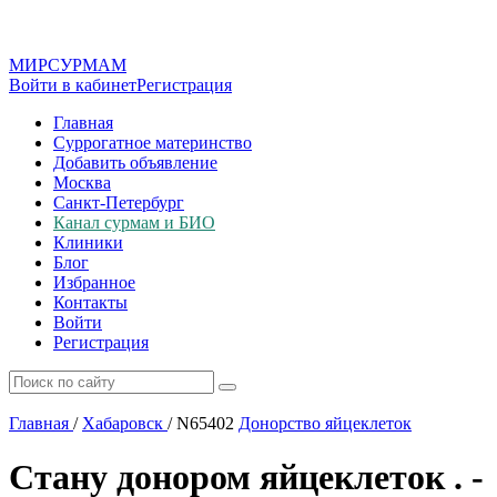
МИР
СУР
МАМ
Войти в кабинет
Регистрация
Главная
Суррогатное материнство
Добавить объявление
Москва
Санкт-Петербург
Канал сурмам и БИО
Клиники
Блог
Избранное
Контакты
Войти
Регистрация
Главная
/
Хабаровск
/
N65402
Донорство яйцеклеток
Стану донором яйцеклеток . -