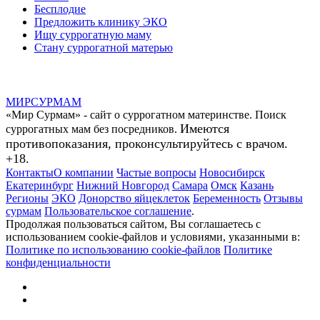
Бесплодие
Предложить клинику ЭКО
Ищу суррогатную маму
Стану суррогатной матерью
МИР
СУР
МАМ
«Мир Сурмам» - сайт о суррогатном материнстве. Поиск
Имеются
суррогатных мам без посредников.
противопоказания, проконсультируйтесь с врачом.
+18.
Контакты
О компании
Частые вопросы
Новосибирск
Екатеринбург
Нижний Новгород
Самара
Омск
Казань
Регионы
ЭКО
Донорство яйцеклеток
Беременность
Отзывы
сурмам
Пользовательское соглашение
.
Продолжая пользоваться сайтом, Вы соглашаетесь с
использованием cookie-файлов и условиями, указанными в:
Политике по использованию cookie-файлов
Политике
конфиденциальности