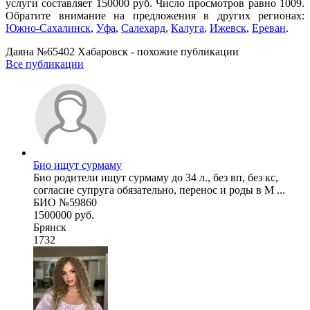
услуги составляет 150000 руб. Число просмотров равно 1009.
Обратите внимание на предложения в других регионах:
Южно-Сахалинск
,
Уфа
,
Салехард
,
Калуга
,
Ижевск
,
Ереван
.
Даяна №65402 Хабаровск - похожие публикации
Все публикации
Био ищут сурмаму
Био родители ищут сурмаму до 34 л., без вп, без кс,
согласие супруга обязательно, перенос и роды в М ...
БИО №59860
1500000 руб.
Брянск
1732