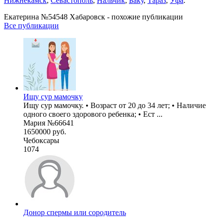
Нижнекамск
,
Севастополь
,
Нальчик
,
Баку
,
Тараз
,
Уфа
.
Екатерина №54548 Хабаровск - похожие публикации
Все публикации
Ищу сур мамочку
Ищу сур мамочку. • Возраст от 20 до 34 лет; • Наличие
одного своего здорового ребенка; • Ест ...
Мария №66641
1650000 руб.
Чебоксары
1074
Донор спермы или сородитель