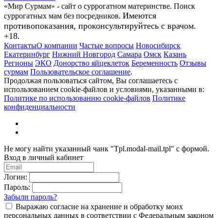
«Мир Сурмам» - сайт о суррогатном материнстве. Поиск
Имеются
суррогатных мам без посредников.
противопоказания, проконсультируйтесь с врачом.
+18.
Контакты
О компании
Частые вопросы
Новосибирск
Екатеринбург
Нижний Новгород
Самара
Омск
Казань
Регионы
ЭКО
Донорство яйцеклеток
Беременность
Отзывы
сурмам
Пользовательское соглашение
.
Продолжая пользоваться сайтом, Вы соглашаетесь с
использованием cookie-файлов и условиями, указанными в:
Политике по использованию cookie-файлов
Политике
конфиденциальности
Не могу найти указанный чанк "Tpl.modal-mail.tpl" с формой.
Вход в личный кабинет
Логин:
Пароль:
Забыли пароль?
Выражаю согласие на хранение и обработку моих
персональных данных в соответствии с Федеральным законом