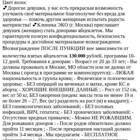
Цвет волос
💕Дорогие девушки, у вас есть прекрасная возможность
улучшить своё материальное благополучие без вреда для
здоровья — помочь другим женщинам испытать радость
материнства! 💕Клиника ЭКО (г. Москва) приглашает
девушек (женщин) стать донорами яйцеклеток. Мы
гарантируем полную конфиденциальность, безопасность
процедуры и достойное материальное вознаграждение.
❗Вознаграждение ПОСЛЕ ПУНКЦИИ вне зависимости от
количества взятых яйцеклеток 𝟏𝟑𝟎.𝟎𝟎𝟎 рублей, программа 10-
12 дней. Требования к донорам: - Возраст от 20 до 33 лет; - Вы
должны проживать в Москве, МО области или не далеко от
Москвы ( проезд в программе не компенсируется); - ЛЮБАЯ
национальность и группа крови; - Физическое и психическое
здоровье; - БЕЗ операций на яичниках и матке, кроме КС и
аборта; - ХОРОШИЕ ВНЕШНИЕ ДАННЫЕ ; - Рост от 152 см,
вес от 50 кг, БЕЗ ожирения (индекс массы тела не менее 19 и
не более 26 – 27. Вес (кг) разделить на рост (м) в квадрате); -
БЕЗ гинекологических заболеваний; - БЕЗ половых
инфекций, ВИЧ, гепатита; - БЕЗ хронических заболеваний; -
Отсутствие вредных привычек; - Можно НЕ РОЖАВШИМ.
Для рожавших доноров : - После родов обязательно должно
пройти 11 месяцев ; - После прекращения лактаций должно
пройти 3-4 месяца . Мы предлагаем: - БЕСПЛАТНОЕ