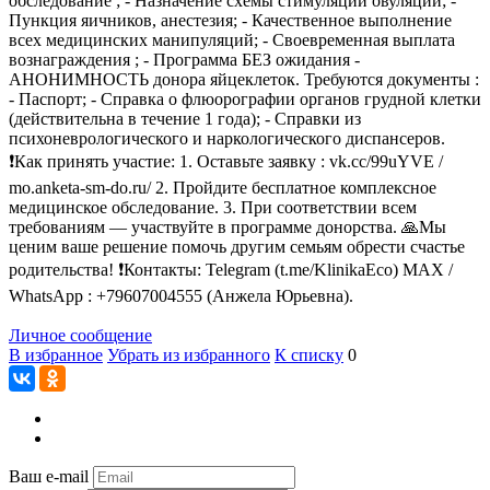
обследование ; - Назначение схемы стимуляции овуляции; -
Пункция яичников, анестезия; - Качественное выполнение
всех медицинских манипуляций; - Своевременная выплата
вознаграждения ; - Программа БЕЗ ожидания -
АНОНИМНОСТЬ донора яйцеклеток. Требуются документы :
- Паспорт; - Справка о флюорографии органов грудной клетки
(действительна в течение 1 года); - Справки из
психоневрологического и наркологического диспансеров.
❗Как принять участие: 1. Оставьте заявку : vk.cc/99uYVE /
mo.anketa-sm-do.ru/ 2. Пройдите бесплатное комплексное
медицинское обследование. 3. При соответствии всем
требованиям — участвуйте в программе донорства. 🙏Мы
ценим ваше решение помочь другим семьям обрести счастье
родительства! ❗Контакты: Telegram (t.me/KlinikaEco) MAX /
WhatsApp : +79607004555 (Анжела Юрьевна).
Личное сообщение
В избранное
Убрать из избранного
К списку
0
Ваш e-mail