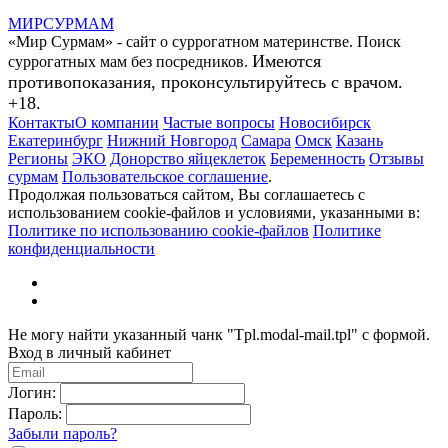
МИР
СУР
МАМ
«Мир Сурмам» - сайт о суррогатном материнстве. Поиск
Имеются
суррогатных мам без посредников.
противопоказания, проконсультируйтесь с врачом.
+18.
Контакты
О компании
Частые вопросы
Новосибирск
Екатеринбург
Нижний Новгород
Самара
Омск
Казань
Регионы
ЭКО
Донорство яйцеклеток
Беременность
Отзывы
сурмам
Пользовательское соглашение
.
Продолжая пользоваться сайтом, Вы соглашаетесь с
использованием cookie-файлов и условиями, указанными в:
Политике по использованию cookie-файлов
Политике
конфиденциальности
Не могу найти указанный чанк "Tpl.modal-mail.tpl" с формой.
Вход в личный кабинет
Логин:
Пароль:
Забыли пароль?