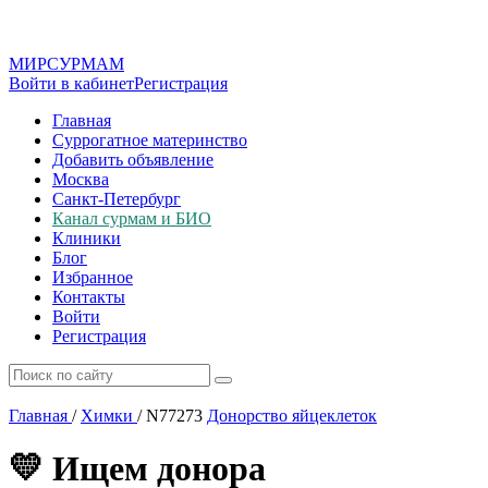
МИР
СУР
МАМ
Войти в кабинет
Регистрация
Главная
Суррогатное материнство
Добавить объявление
Москва
Санкт-Петербург
Канал сурмам и БИО
Клиники
Блог
Избранное
Контакты
Войти
Регистрация
Главная
/
Химки
/
N77273
Донорство яйцеклеток
💛 Ищем донора