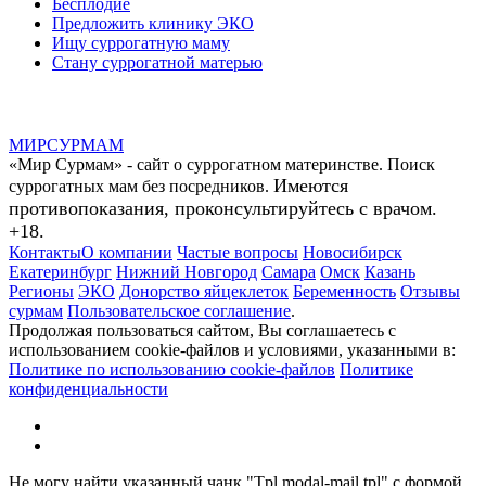
Бесплодие
Предложить клинику ЭКО
Ищу суррогатную маму
Стану суррогатной матерью
МИР
СУР
МАМ
«Мир Сурмам» - сайт о суррогатном материнстве. Поиск
Имеются
суррогатных мам без посредников.
противопоказания, проконсультируйтесь с врачом.
+18.
Контакты
О компании
Частые вопросы
Новосибирск
Екатеринбург
Нижний Новгород
Самара
Омск
Казань
Регионы
ЭКО
Донорство яйцеклеток
Беременность
Отзывы
сурмам
Пользовательское соглашение
.
Продолжая пользоваться сайтом, Вы соглашаетесь с
использованием cookie-файлов и условиями, указанными в:
Политике по использованию cookie-файлов
Политике
конфиденциальности
Не могу найти указанный чанк "Tpl.modal-mail.tpl" с формой.