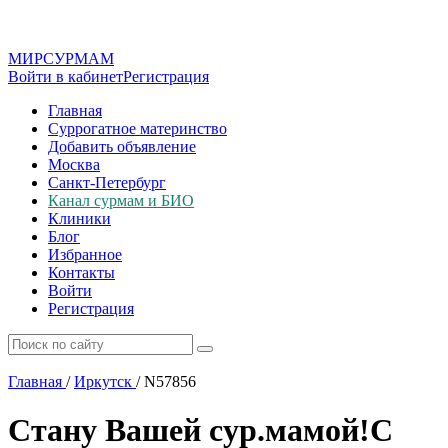
МИР
СУР
МАМ
Войти в кабинет
Регистрация
Главная
Суррогатное материнство
Добавить объявление
Москва
Санкт-Петербург
Канал сурмам и БИО
Клиники
Блог
Избранное
Контакты
Войти
Регистрация
Главная
/
Иркутск
/
N57856
Стану Вашей сур.мамой!С