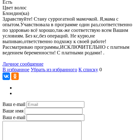
Есть
Цвет волос
Блондин(ка)
Здравствуйте! Стану суррогатной мамочкой. Я,мама с
опытом.Учавствовала в программе один раз,соответственно
по здоровью всё хорошо,так-же соответствую всем Вашим
условиям. Без кс,без операций. Не курю,не
выпиваю,ответственно подхожу к своей работе!
Рассматриваю программы,ИСКЛЮЧИТЕЛЬНО с платным
ведением беременности! С платными родами! .
Личное сообщение
В избранное
Убрать из избранного
К списку
0
Ваш e-mail
Ваше имя
Ваш e-mail