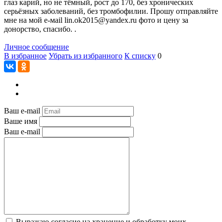
глаз карий, но не тёмный, рост до 170, без хронических
серьёзных заболеваний, без тромбофилии. Прошу отправляйте
мне на мой е-мail lin.ok2015@yandex.ru фото и цену за
донорство, спасибо. .
Личное сообщение
В избранное
Убрать из избранного
К списку
0
Ваш e-mail
Ваше имя
Ваш e-mail
Выражаю согласие на хранение и обработку моих