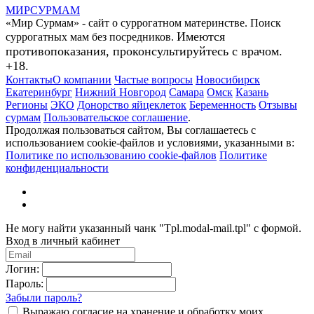
МИР
СУР
МАМ
«Мир Сурмам» - сайт о суррогатном материнстве. Поиск
Имеются
суррогатных мам без посредников.
противопоказания, проконсультируйтесь с врачом.
+18.
Контакты
О компании
Частые вопросы
Новосибирск
Екатеринбург
Нижний Новгород
Самара
Омск
Казань
Регионы
ЭКО
Донорство яйцеклеток
Беременность
Отзывы
сурмам
Пользовательское соглашение
.
Продолжая пользоваться сайтом, Вы соглашаетесь с
использованием cookie-файлов и условиями, указанными в:
Политике по использованию cookie-файлов
Политике
конфиденциальности
Не могу найти указанный чанк "Tpl.modal-mail.tpl" с формой.
Вход в личный кабинет
Логин:
Пароль:
Забыли пароль?
Выражаю согласие на хранение и обработку моих