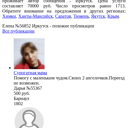
проживает автор сообщения - Иркутск. Цена услуги
составляет 70000 руб. Число просмотров равно 1713.
Обратите внимание на предложения в других регионах:
Химки
,
Ханты-Мансийск
,
Саратов
,
Тюмень
,
Якутск
,
Крым
.
Елена №56852 Иркутск - похожие публикации
Все публикации
Сурогатная мама
Помогу с маленьким чудом.Своих 2 ангелочков.Переезд
не возможен.
Дарья №55367
500 руб.
Барнаул
1802