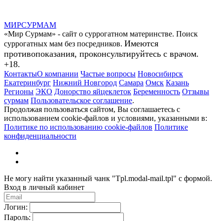
МИР
СУР
МАМ
«Мир Сурмам» - сайт о суррогатном материнстве. Поиск
Имеются
суррогатных мам без посредников.
противопоказания, проконсультируйтесь с врачом.
+18.
Контакты
О компании
Частые вопросы
Новосибирск
Екатеринбург
Нижний Новгород
Самара
Омск
Казань
Регионы
ЭКО
Донорство яйцеклеток
Беременность
Отзывы
сурмам
Пользовательское соглашение
.
Продолжая пользоваться сайтом, Вы соглашаетесь с
использованием cookie-файлов и условиями, указанными в:
Политике по использованию cookie-файлов
Политике
конфиденциальности
Не могу найти указанный чанк "Tpl.modal-mail.tpl" с формой.
Вход в личный кабинет
Логин:
Пароль: