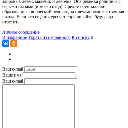
здоровых детей, мальчик и девочка. Оба ребёнка родились с
серыми глазами (в моего отца). Средне-специальное
образование, творческий человек, за плечами художественная
школа. Если что ещё интересует спрашивайте, буду рада
ответить. .
Личное сообщение
В избранное
Убрать из избранного
К списку
0
Ваш e-mail
Ваше имя
Ваш e-mail