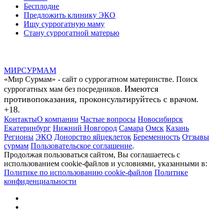
Бесплодие
Предложить клинику ЭКО
Ищу суррогатную маму
Стану суррогатной матерью
МИР
СУР
МАМ
«Мир Сурмам» - сайт о суррогатном материнстве. Поиск
Имеются
суррогатных мам без посредников.
противопоказания, проконсультируйтесь с врачом.
+18.
Контакты
О компании
Частые вопросы
Новосибирск
Екатеринбург
Нижний Новгород
Самара
Омск
Казань
Регионы
ЭКО
Донорство яйцеклеток
Беременность
Отзывы
сурмам
Пользовательское соглашение
.
Продолжая пользоваться сайтом, Вы соглашаетесь с
использованием cookie-файлов и условиями, указанными в:
Политике по использованию cookie-файлов
Политике
конфиденциальности