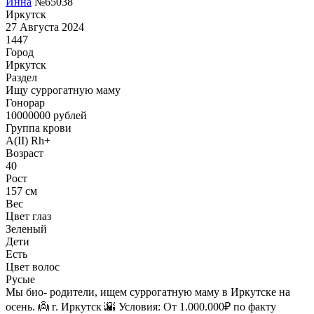
Инна
№65038
Иркутск
27 Августа 2024
1447
Город
Иркутск
Раздел
Ищу суррогатную маму
Гонoрар
10000000
рублей
Группа крови
A(II) Rh+
Возраст
40
Рост
157 см
Вес
Цвет глаз
Зеленый
Дети
Есть
Цвет волос
Русые
Мы био- родители, ищем суррогатную маму в Иркутске на
осень. 👼 г. Иркутск 🌇 Условия: От 1.000.000₽ по факту