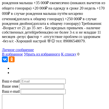
рождения малыша +35 000₽ ежемесячно (никаких вычетов из
общего гонорара) +20 000₽ на одежду в сроке 20 недель +170
000₽ в случае рождения малыша путём кесарево
сечения(доплата к общему гонорару) +250 000₽ в случае
рождения двойни(доплата к общему гонорару) Требования:
-Возраст от 21 до 35 лет - Без вредных привычек - наличие
собственных детей(ребенка)но не более 3-х и не младше 11
месяцев -резус фактор + -отсутствие проблем со здоровьем
-без к/с -Хороший настрой 🌸😊 тел: 89086548079.
Личное сообщение
В избранное
Убрать из избранного
К списку
0
Ваш e-mail
Ваше имя
Ваш e-mail