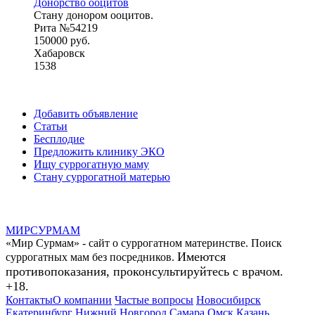
Донорство ооцитов
Стану донором ооцитов.
Рита №54219
150000 руб.
Хабаровск
1538
Добавить объявление
Статьи
Бесплодие
Предложить клинику ЭКО
Ищу суррогатную маму
Стану суррогатной матерью
МИР
СУР
МАМ
«Мир Сурмам» - сайт о суррогатном материнстве. Поиск
Имеются
суррогатных мам без посредников.
противопоказания, проконсультируйтесь с врачом.
+18.
Контакты
О компании
Частые вопросы
Новосибирск
Екатеринбург
Нижний Новгород
Самара
Омск
Казань