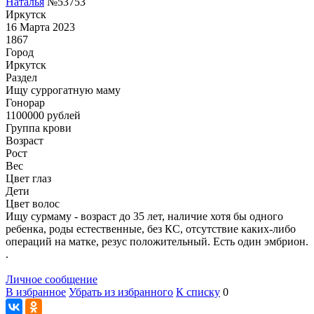
Наталья
№53753
Иркутск
16 Марта 2023
1867
Город
Иркутск
Раздел
Ищу суррогатную маму
Гонoрар
1100000
рублей
Группа крови
Возраст
Рост
Вес
Цвет глаз
Дети
Цвет волос
Ищу сурмаму - возраст до 35 лет, наличие хотя бы одного
ребенка, роды естественные, без КС, отсутствие каких-либо
операций на матке, резус положительный. Есть один эмбрион.
.
Личное сообщение
В избранное
Убрать из избранного
К списку
0