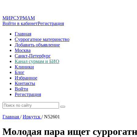
МИР
СУР
МАМ
Войти в кабинет
Регистрация
Главная
Суррогатное материнство
Добавить объявление
Москва
Санкт-Петербург
Канал сурмам и БИО
Клиники
Блог
Избранное
Контакты
Войти
Регистрация
Главная
/
Иркутск
/
N52601
Молодая пара ищет суррогат