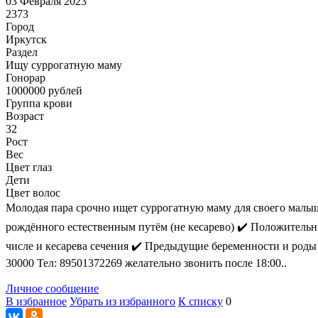
03 Февраля 2023
2373
Город
Иркутск
Раздел
Ищу суррогатную маму
Гонoрар
1000000
рублей
Группа крови
Возраст
32
Рост
Вес
Цвет глаз
Дети
Цвет волос
Молодая пара срочно ищет суррогатную маму для своего малыша
рождённого естественным путём (не кесарево) ✔️ Положительн
числе и кесарева сечения ✔️ Предыдущие беременности и роды
30000 Тел: 89501372269 желательно звонить после 18:00..
Личное сообщение
В избранное
Убрать из избранного
К списку
0