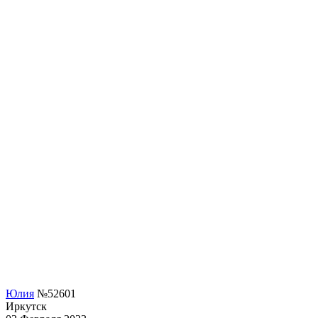
Юлия
№52601
Иркутск