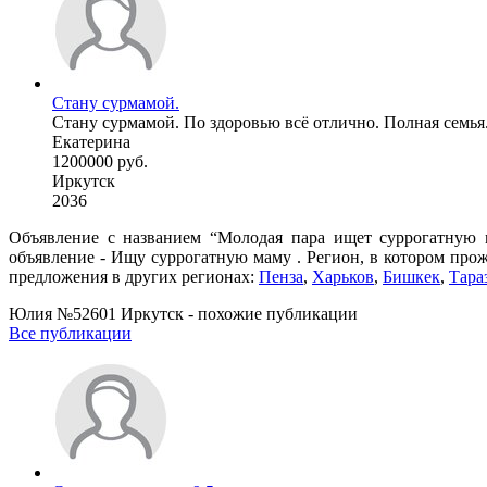
Стану сурмамой.
Стану сурмамой. По здоровью всё отлично. Полная семья
Екатерина
1200000 руб.
Иркутск
2036
Объявление с названием “Молодая пара ищет суррогатную м
объявление - Ищу суррогатную маму . Регион, в котором прож
предложения в других регионах:
Пенза
,
Харьков
,
Бишкек
,
Тара
Юлия №52601 Иркутск - похожие публикации
Все публикации