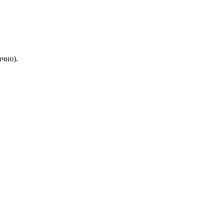
чно).