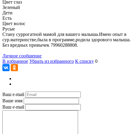
Цвет глаз
Зеленый
Дети
Есть
Цвет волос
Русые
Стану суррогатной мамой для вашего малыша.Имею опыт в
сур.материнстве,была в программе,родила здорового малыша.
Без вредных привычек 79960288808.
Личное сообщение
В избранное
Убрать из избранного
К списку
0
Ваш e-mail
Ваше имя
Ваш e-mail