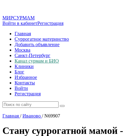
МИР
СУР
МАМ
Войти в кабинет
Регистрация
Главная
Суррогатное материнство
Добавить объявление
Москва
Санкт-Петербург
Канал сурмам и БИО
Клиники
Блог
Избранное
Контакты
Войти
Регистрация
Главная
/
Иваново
/
N69907
Стану суррогатной мамой -