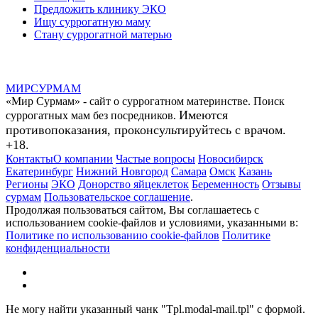
Предложить клинику ЭКО
Ищу суррогатную маму
Стану суррогатной матерью
МИР
СУР
МАМ
«Мир Сурмам» - сайт о суррогатном материнстве. Поиск
Имеются
суррогатных мам без посредников.
противопоказания, проконсультируйтесь с врачом.
+18.
Контакты
О компании
Частые вопросы
Новосибирск
Екатеринбург
Нижний Новгород
Самара
Омск
Казань
Регионы
ЭКО
Донорство яйцеклеток
Беременность
Отзывы
сурмам
Пользовательское соглашение
.
Продолжая пользоваться сайтом, Вы соглашаетесь с
использованием cookie-файлов и условиями, указанными в:
Политике по использованию cookie-файлов
Политике
конфиденциальности
Не могу найти указанный чанк "Tpl.modal-mail.tpl" с формой.