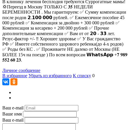
В клинику лечения бесплодия требуются Суррогатные мамы!
💢Переезд в Москву ТОЛЬКО С 𝟑𝟓 НЕДЕЛИ
БЕРЕМЕННОСТИ . Мы гарантируем: ✅ Сумму компенсации
после родов 𝟮.𝟭𝟬𝟬 𝟬𝟬𝟬 рублей. ✅ Ежемесячное пособие 45
000 рублей ✅ Компенсация за двойню + 300 000 рублей ✅
Компенсация за кесарево + 200 000 рублей ✅ Прочие
дополнительные компенсации ✅ Вам от от 𝟮𝟬 - 𝟯𝟯 лет.
Резус-фактор +/- ‼ Хорошее здоровье ✅ У Вас гражданство
РФ ✅ Имеете собственного здорового ребенка(до 4-х родов)
✅ Роды без КС . ✅ Проживаете НЕ далеко от Москвы (НЕ
БОЛЕЕ 15ч на поезде ) По всем вопросам 𝗪𝗵𝗮𝘁𝘀𝗔𝗽𝗽 +𝟕 𝟗𝟖𝟗
𝟓𝟓𝟐 𝟔𝟎 𝟐𝟑.
Личное сообщение
В избранное
Убрать из избранного
К списку
0
Ваш e-mail
Ваше имя
Ваш e-mail