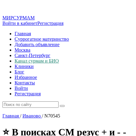
МИР
СУР
МАМ
Войти в кабинет
Регистрация
Главная
Суррогатное материнство
Добавить объявление
Москва
Санкт-Петербург
Канал сурмам и БИО
Клиники
Блог
Избранное
Контакты
Войти
Регистрация
Главная
/
Иваново
/
N70545
⭐ В поисках СМ резус + и - -