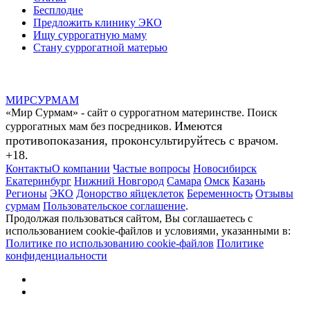
Бесплодие
Предложить клинику ЭКО
Ищу суррогатную маму
Стану суррогатной матерью
МИР
СУР
МАМ
«Мир Сурмам» - сайт о суррогатном материнстве. Поиск
Имеются
суррогатных мам без посредников.
противопоказания, проконсультируйтесь с врачом.
+18.
Контакты
О компании
Частые вопросы
Новосибирск
Екатеринбург
Нижний Новгород
Самара
Омск
Казань
Регионы
ЭКО
Донорство яйцеклеток
Беременность
Отзывы
сурмам
Пользовательское соглашение
.
Продолжая пользоваться сайтом, Вы соглашаетесь с
использованием cookie-файлов и условиями, указанными в:
Политике по использованию cookie-файлов
Политике
конфиденциальности