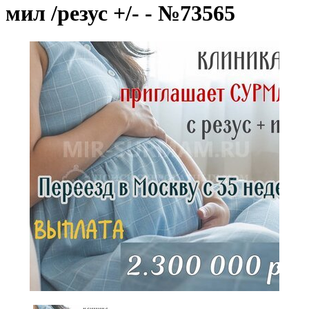
мил /резус +/- - №73565