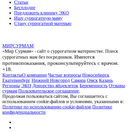
Статьи
Бесплодие
Предложить клинику ЭКО
Ищу суррогатную маму
Стану суррогатной матерью
МИР
СУР
МАМ
«Мир Сурмам» - сайт о суррогатном материнстве. Поиск
Имеются
суррогатных мам без посредников.
противопоказания, проконсультируйтесь с врачом.
+18.
Контакты
О компании
Частые вопросы
Новосибирск
Екатеринбург
Нижний Новгород
Самара
Омск
Казань
Регионы
ЭКО
Донорство яйцеклеток
Беременность
Отзывы
сурмам
Пользовательское соглашение
.
Продолжая пользоваться сайтом, Вы соглашаетесь с
использованием cookie-файлов и условиями, указанными в:
Политике по использованию cookie-файлов
Политике
конфиденциальности