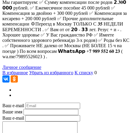
Мы гарантируем: ✅ Сумму компенсации после родов 𝟮.𝟑𝟎𝟬
𝟬𝟬𝟬 рублей. ✅ Ежемесячное пособие 45 000 рублей ✅
Компенсация за двойню + 300 000 рублей ✅ Компенсация за
кесарево + 200 000 рублей ✅ Прочие дополнительные
компенсации 💢Переезд в Москву ТОЛЬКО С 𝟑𝟓 НЕДЕЛИ
БЕРЕМЕННОСТИ . ✅ Вам от от 𝟮𝟬 - 𝟯𝟯 лет. Резус + и - .
Хорошее здоровье ✅ У Вас гражданство РФ ✅ Имеете
собственного здорового ребенка(до 3-х родов) ✅ Роды без КС
. ✅ Проживаете НЕ далеко от Москвы (НЕ БОЛЕЕ 15 ч на
поезде ) По всем вопросам 𝗪𝗵𝗮𝘁𝘀𝗔𝗽𝗽 +𝟕 𝟗𝟖𝟗 𝟓𝟓𝟐 𝟔𝟎 𝟐𝟑 (
wa.me/79895526023 ) .
Личное сообщение
В избранное
Убрать из избранного
К списку
0
Ваш e-mail
Ваше имя
Ваш e-mail