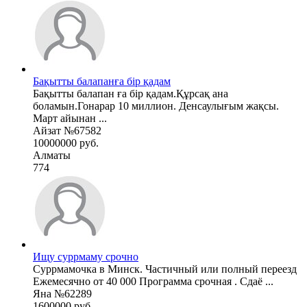
Бақытты балапанға бір қадам
Бақытты балапан ға бір қадам.Құрсақ ана
боламын.Гонарар 10 миллион. Денсаулығым жақсы.
Март айынан ...
Айзат №67582
10000000 руб.
Алматы
774
Ищу суррмаму срочно
Суррмамочка в Минск. Частичный или полный переезд
Ежемесячно от 40 000 Программа срочная . Сдаё ...
Яна №62289
1600000 руб.