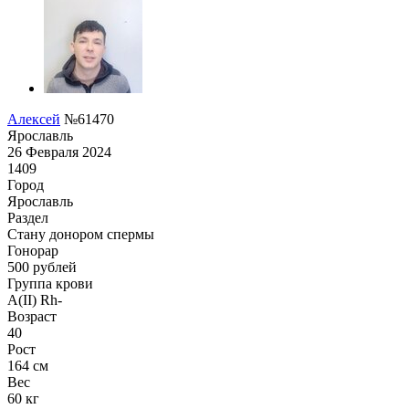
Алексей
№61470
Ярославль
26 Февраля 2024
1409
Город
Ярославль
Раздел
Стану донором спермы
Гонoрар
500
рублей
Группа крови
A(II) Rh-
Возраст
40
Рост
164 см
Вес
60 кг