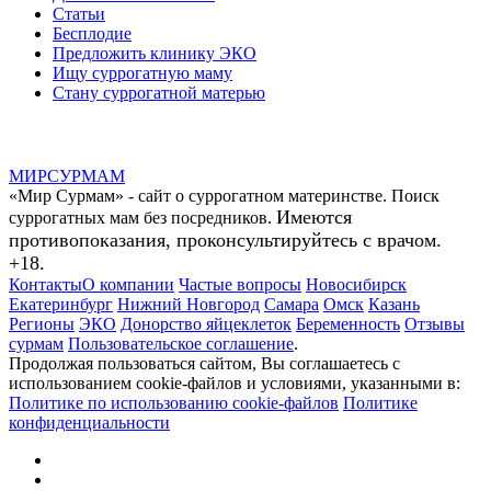
Статьи
Бесплодие
Предложить клинику ЭКО
Ищу суррогатную маму
Стану суррогатной матерью
МИР
СУР
МАМ
«Мир Сурмам» - сайт о суррогатном материнстве. Поиск
Имеются
суррогатных мам без посредников.
противопоказания, проконсультируйтесь с врачом.
+18.
Контакты
О компании
Частые вопросы
Новосибирск
Екатеринбург
Нижний Новгород
Самара
Омск
Казань
Регионы
ЭКО
Донорство яйцеклеток
Беременность
Отзывы
сурмам
Пользовательское соглашение
.
Продолжая пользоваться сайтом, Вы соглашаетесь с
использованием cookie-файлов и условиями, указанными в:
Политике по использованию cookie-файлов
Политике
конфиденциальности