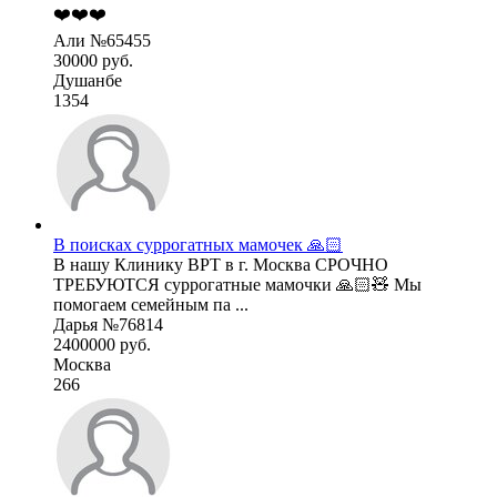
❤️❤️❤️
Али №65455
30000 руб.
Душанбе
1354
В поисках суррогатных мамочек 🙏🏻
В нашу Клинику ВРТ в г. Москва СРОЧНО
ТРЕБУЮТСЯ суррогатные мамочки 🙏🏻🧸 Мы
помогаем семейным па ...
Дарья №76814
2400000 руб.
Москва
266