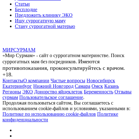
Статьи
Бесплодие
Предложить клинику ЭКО
Ищу суррогатную маму
Стану суррогатной матерью
МИР
СУР
МАМ
«Мир Сурмам» - сайт о суррогатном материнстве. Поиск
Имеются
суррогатных мам без посредников.
противопоказания, проконсультируйтесь с врачом.
+18.
Контакты
О компании
Частые вопросы
Новосибирск
Екатеринбург
Нижний Новгород
Самара
Омск
Казань
Регионы
ЭКО
Донорство яйцеклеток
Беременность
Отзывы
сурмам
Пользовательское соглашение
.
Продолжая пользоваться сайтом, Вы соглашаетесь с
использованием cookie-файлов и условиями, указанными в:
Политике по использованию cookie-файлов
Политике
конфиденциальности