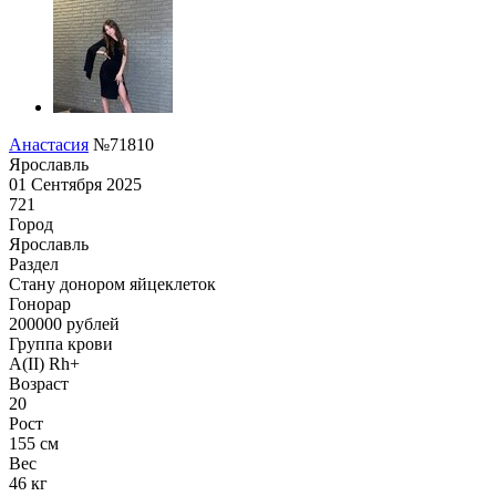
Анастасия
№71810
Ярославль
01 Сентября 2025
721
Город
Ярославль
Раздел
Стану донором яйцеклеток
Гонoрар
200000
рублей
Группа крови
A(II) Rh+
Возраст
20
Рост
155 см
Вес
46 кг