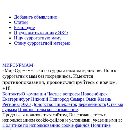
Добавить объявление
Статьи
Бесплодие
Предложить клинику ЭКО
Ищу суррогатную маму
Стану суррогатной матерью
МИР
СУР
МАМ
«Мир Сурмам» - сайт о суррогатном материнстве. Поиск
Имеются
суррогатных мам без посредников.
противопоказания, проконсультируйтесь с врачом.
+18.
Контакты
О компании
Частые вопросы
Новосибирск
Екатеринбург
Нижний Новгород
Самара
Омск
Казань
Регионы
ЭКО
Донорство яйцеклеток
Беременность
Отзывы
сурмам
Пользовательское соглашение
.
Продолжая пользоваться сайтом, Вы соглашаетесь с
использованием cookie-файлов и условиями, указанными в:
Политике по использованию cookie-файлов
Политике