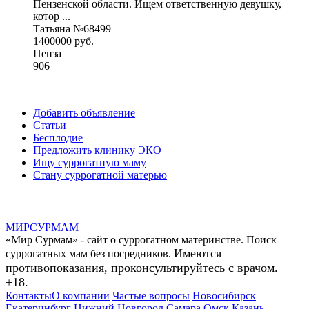
Пензенской области. Ищем ответственную девушку,
котор ...
Татьяна №68499
1400000 руб.
Пенза
906
Добавить объявление
Статьи
Бесплодие
Предложить клинику ЭКО
Ищу суррогатную маму
Стану суррогатной матерью
МИР
СУР
МАМ
«Мир Сурмам» - сайт о суррогатном материнстве. Поиск
Имеются
суррогатных мам без посредников.
противопоказания, проконсультируйтесь с врачом.
+18.
Контакты
О компании
Частые вопросы
Новосибирск
Екатеринбург
Нижний Новгород
Самара
Омск
Казань