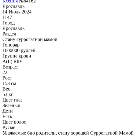
Ксения
№64162
Ярославль
14 Июля 2024
1147
Город
Ярославль
Раздел
Cтану суррогатной мамой
Гонoрар
1600000
рублей
Группа крови
A(II) Rh+
Возраст
22
Рост
153 см
Вес
53 кг
Цвет глаз
Зеленый
Дети
Есть
Цвет волос
Русые
Уважаемые био родители, стану хорошей Суррогатной Мамой