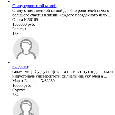
Стану сурогатной мамой
Стану ответственной мамой для био родителей самого
большого счастья в жизни каждого порядочного чело ...
Ольга №56169
1300000 руб.
Барнаул
1736
пж донат
сәлам! миңа Сургут нефть һәм газ институтында - Төмән
индустриаль университеты филиалында уку өчен а ...
Марат Башаров №68860
10000 руб.
Сургут
784