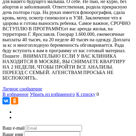
для вашего будущего малыша. О себе. Не пью, не курю, без
абортов и заболеваний. Ответственная, родила прекрасную
дочь полтора года. На руках имеется флюорография, сдала
кровь, мочу, осмотр гинеколога и УЗИ. Заключение что я
здорова и готова выносить ребенка. Самое важное, СРОЧНО
ВСТУПЛЮ В ПРОГРАММУ,от вас аренда жилья, на
территории Г. Ярославля. Гонорар 1.600.000, ежемесячные
выплаты 40 тысяч, на 20 неделе 40 тысяч на одежду. Доплата
за кс и многоплодную беременность обговаривается. Рада
буду вступить к вам в программу от вас готовый материал.
Пишите . ВНИМАТЕЛЬНО ЕСЛИ У ВАС КЛИНИКА
НАХОДИТСЯ В МОСКВЕ, ВЫ СНИМАЕТЕ КВАРТИРУ
НА 2 НЕДЕЛИ, ЧТОБЫ ПРОЙТИ ВСЕ АНАЛИЗЫ.
ПЕРЕЕЗД С СЕМЬЕЙ. АГЕНСТВАМ ПРОСЬБА НЕ
БЕСПОКОИТЬ..
Личное сообщение
В избранное
Убрать из избранного
К списку
0
Ваш e-mail
Ваше имя