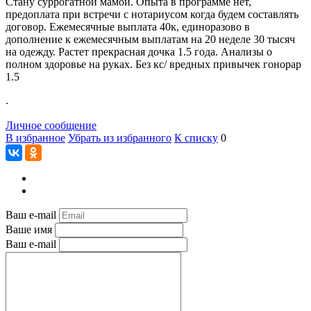
Стану суррогатной мамой. Опыта в программе нет,
предоплата при встречи с нотариусом когда будем составлять
договор. Ежемесячные выплата 40к, единоразово в
дополнение к ежемесячным выплатам на 20 неделе 30 тысяч
на одежду. Растет прекрасная дочка 1.5 года. Анализы о
полном здоровье на руках. Без кс/ вредных привычек гонорар
1.5
.
Личное сообщение
В избранное
Убрать из избранного
К списку
0
Ваш e-mail
Ваше имя
Ваш e-mail