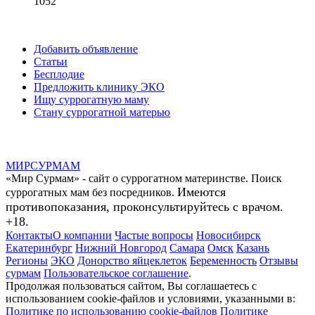
1052
Добавить объявление
Статьи
Бесплодие
Предложить клинику ЭКО
Ищу суррогатную маму
Стану суррогатной матерью
МИР
СУР
МАМ
«Мир Сурмам» - сайт о суррогатном материнстве. Поиск
Имеются
суррогатных мам без посредников.
противопоказания, проконсультируйтесь с врачом.
+18.
Контакты
О компании
Частые вопросы
Новосибирск
Екатеринбург
Нижний Новгород
Самара
Омск
Казань
Регионы
ЭКО
Донорство яйцеклеток
Беременность
Отзывы
сурмам
Пользовательское соглашение
.
Продолжая пользоваться сайтом, Вы соглашаетесь с
использованием cookie-файлов и условиями, указанными в:
Политике по использованию cookie-файлов
Политике