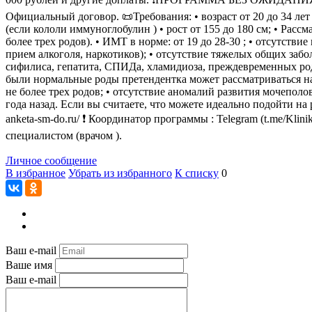
Официальный договор. 📜Требования: • возраст от 20 до 34 лет в
(если кололи иммуноглобулин ) • рост от 155 до 180 см; • Рас
более трех родов). • ИМТ в норме: от 19 до 28-30 ; • отсутств
прием алкоголя, наркотиков); • отсутствие тяжелых общих забо
сифилиса, гепатита, СПИДа, хламидиоза, преждевременных род
были нормальные роды претендентка может рассматриваться на 
не более трех родов; • отсутствие аномалий развития мочеполо
года назад. Если вы считаете, что можете идеально подойт
anketa-sm-do.ru/ ❗ Координатор программы : Telegram (t.me/K
специалистом (врачом ).
Личное сообщение
В избранное
Убрать из избранного
К списку
0
Ваш e-mail
Ваше имя
Ваш e-mail