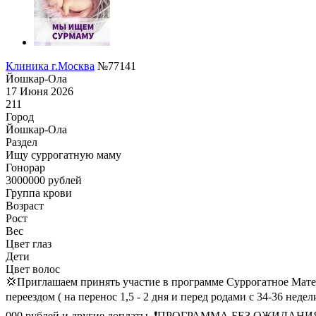
Клиника г.Москва
№77141
Йошкар-Ола
17 Июня 2026
211
Город
Йошкар-Ола
Раздел
Ищу суррогатную маму
Гонoрар
3000000
рублей
Группа крови
Возраст
Рост
Вес
Цвет глаз
Дети
Цвет волос
💢Приглашаем принять участие в программе Суррогатное М
переездом ( на перенос 1,5 - 2 дня и перед родами с 34-36 нед
000 рублей и другие доплаты. ❗ПРОГРАММА БЕЗ ОЖИДАНИЯ. Вст