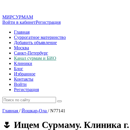
МИР
СУР
МАМ
Войти в кабинет
Регистрация
Главная
Суррогатное материнство
Добавить объявление
Москва
Санкт-Петербург
Канал сурмам и БИО
Клиники
Блог
Избранное
Контакты
Войти
Регистрация
Главная
/
Йошкар-Ола
/
N77141
🌷 Ищем Сурмаму. Клиника г.