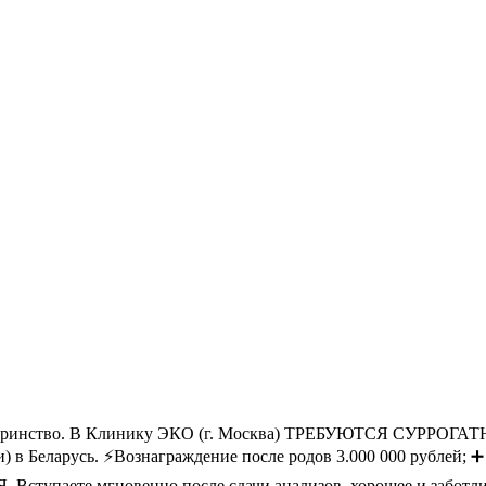
атеринство. В Клинику ЭКО (г. Москва) ТРЕБУЮТСЯ СУРРОГА
ели) в Беларусь. ⚡Вознаграждение после родов 3.000 000 рублей;
упаете мгновенно после сдачи анализов, хорошее и заботливо