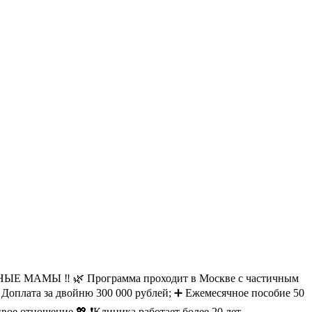
ТНЫЕ МАМЫ ‼ 🌿 Программа проходит в Москве с частичным
 ➕ Доплата за двойню 300 000 рублей; ➕ Ежемесячное пособие 50
е отношение.💖 ❗Клиника работает более 20 лет.