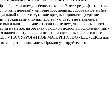
аке ❕ ; • младшему ребенку не менее 2 лет • резус-фактор + и -
КС полный переезд) • наличие собственных здоровых детей (не
струальный цикл; • отсутствие вредных привычек (курение,
ий, передаваемых по наследству; • отсутствие в анамнезе
о выкидыша в анамнезе ( если после неудачной беременности
аций на матке, на органах брюшной полости с осложнениями; •
ется наличие татуировок и пирсинга сделанных более одного
няйте АНКЕТУ НА СУРРОГАТНОЕ МАТЕРИНСТВО vk.cc/7bEK1q или
Имеются противопоказания. Проконсультируйтесь со