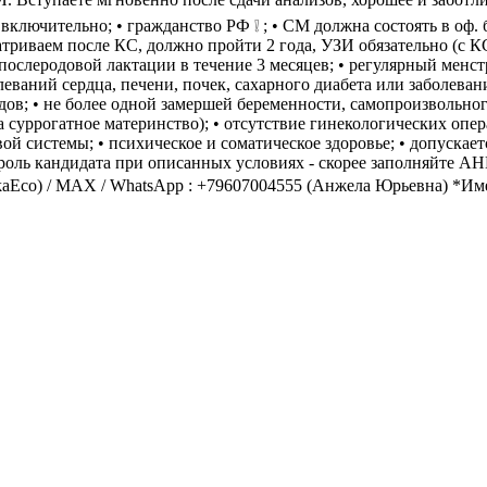
ключительно; • гражданство РФ ❕ ; • СМ должна состоять в оф. бр
сматриваем после КС, должно пройти 2 года, УЗИ обязательно (с 
ие послеродовой лактации в течение 3 месяцев; • регулярный мен
леваний сердца, печени, почек, сахарного диабета или заболеван
ов; • не более одной замершей беременности, самопроизвольног
суррогатное материнство); • отсутствие гинекологических опер
вой системы; • психическое и соматическое здоровье; • допуска
и на роль кандидата при описанных условиях - скорее запол
linikaEco) / MAX / WhatsApp : +79607004555 (Анжела Юрьевна) *