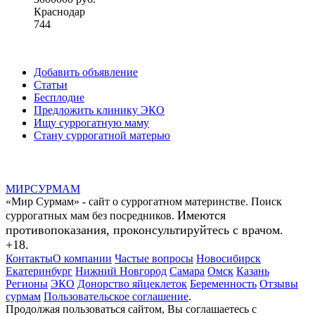
Краснодар
744
Добавить объявление
Статьи
Бесплодие
Предложить клинику ЭКО
Ищу суррогатную маму
Стану суррогатной матерью
МИР
СУР
МАМ
«Мир Сурмам» - сайт о суррогатном материнстве. Поиск
Имеются
суррогатных мам без посредников.
противопоказания, проконсультируйтесь с врачом.
+18.
Контакты
О компании
Частые вопросы
Новосибирск
Екатеринбург
Нижний Новгород
Самара
Омск
Казань
Регионы
ЭКО
Донорство яйцеклеток
Беременность
Отзывы
сурмам
Пользовательское соглашение
.
Продолжая пользоваться сайтом, Вы соглашаетесь с