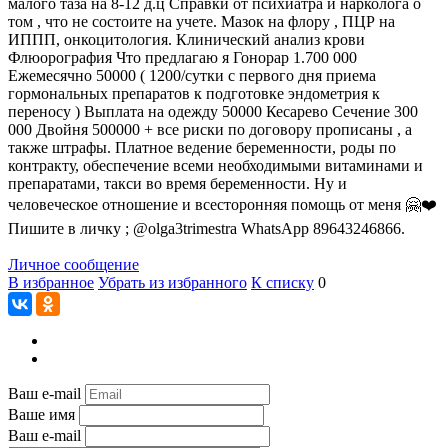
малого таза на 8-12 д.ц Справки от психиатра и нарколога о
том , что не состоите на учете. Мазок на флору , ПЦР на
ИППП, онкоцитология. Клинический анализ крови
Флюорография Что предлагаю я Гонорар 1.700 000
Ежемесячно 50000 ( 1200/сутки с первого дня приема
гормональных препаратов к подготовке эндометрия к
переносу ) Выплата на одежду 50000 Кесарево Сечение 300
000 Двойня 500000 + все риски по договору прописаны , а
также штрафы. Платное ведение беременности, роды по
контракту, обеспечение всеми необходимыми витаминами и
препаратами, такси во время беременности. Ну и
человеческое отношение и всесторонняя помощь от меня 🤗❤️
Пишите в личку ; @olga3trimestra WhatsApp 89643246866.
Личное сообщение
В избранное
Убрать из избранного
К списку
0
Ваш e-mail
Ваше имя
Ваш e-mail