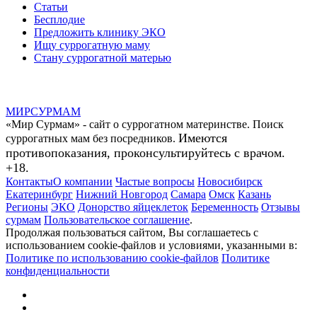
Статьи
Бесплодие
Предложить клинику ЭКО
Ищу суррогатную маму
Стану суррогатной матерью
МИР
СУР
МАМ
«Мир Сурмам» - сайт о суррогатном материнстве. Поиск
Имеются
суррогатных мам без посредников.
противопоказания, проконсультируйтесь с врачом.
+18.
Контакты
О компании
Частые вопросы
Новосибирск
Екатеринбург
Нижний Новгород
Самара
Омск
Казань
Регионы
ЭКО
Донорство яйцеклеток
Беременность
Отзывы
сурмам
Пользовательское соглашение
.
Продолжая пользоваться сайтом, Вы соглашаетесь с
использованием cookie-файлов и условиями, указанными в:
Политике по использованию cookie-файлов
Политике
конфиденциальности