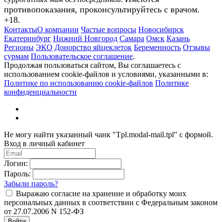
противопоказания, проконсультируйтесь с врачом.
+18.
Контакты
О компании
Частые вопросы
Новосибирск
Екатеринбург
Нижний Новгород
Самара
Омск
Казань
Регионы
ЭКО
Донорство яйцеклеток
Беременность
Отзывы
сурмам
Пользовательское соглашение
.
Продолжая пользоваться сайтом, Вы соглашаетесь с
использованием cookie-файлов и условиями, указанными в:
Политике по использованию cookie-файлов
Политике
конфиденциальности
Не могу найти указанный чанк "Tpl.modal-mail.tpl" с формой.
Вход в личный кабинет
Логин:
Пароль:
Забыли пароль?
Выражаю согласие на хранение и обработку моих
персональных данных в соответствии с Федеральным законом
от 27.07.2006 N 152-ФЗ
Войти