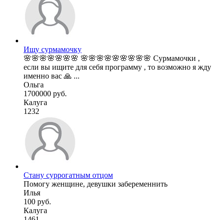
Ищу сурмамочку
🌸🌸🌸🌸🌸🌸🌸 🌸🌸🌸🌸🌸🌸🌸🌸🌸 Сурмамочки ,
если вы ищите для себя программу , то возможно я жду
именно вас 🙏 ...
Ольга
1700000 руб.
Калуга
1232
Стану суррогатным отцом
Помогу женщине, девушки забеременнить
Илья
100 руб.
Калуга
1461