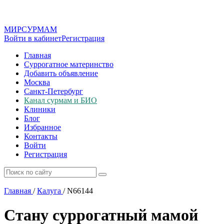
МИР
СУР
МАМ
Войти в кабинет
Регистрация
Главная
Суррогатное материнство
Добавить объявление
Москва
Санкт-Петербург
Канал сурмам и БИО
Клиники
Блог
Избранное
Контакты
Войти
Регистрация
Главная
/
Калуга
/
N66144
Стану суррогатный мамой