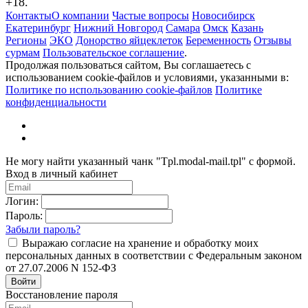
+18.
Контакты
О компании
Частые вопросы
Новосибирск
Екатеринбург
Нижний Новгород
Самара
Омск
Казань
Регионы
ЭКО
Донорство яйцеклеток
Беременность
Отзывы
сурмам
Пользовательское соглашение
.
Продолжая пользоваться сайтом, Вы соглашаетесь с
использованием cookie-файлов и условиями, указанными в:
Политике по использованию cookie-файлов
Политике
конфиденциальности
Не могу найти указанный чанк "Tpl.modal-mail.tpl" с формой.
Вход в личный кабинет
Логин:
Пароль:
Забыли пароль?
Выражаю согласие на хранение и обработку моих
персональных данных в соответствии с Федеральным законом
от 27.07.2006 N 152-ФЗ
Войти
Восстановление пароля