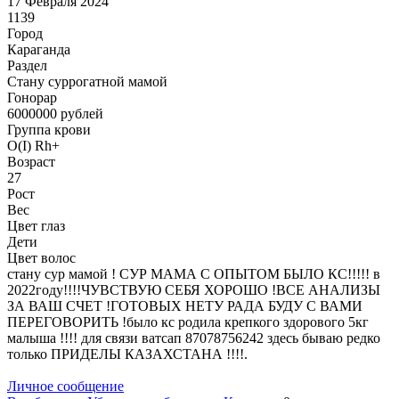
17 Февраля 2024
1139
Город
Караганда
Раздел
Cтану суррогатной мамой
Гонoрар
6000000
рублей
Группа крови
O(I) Rh+
Возраст
27
Рост
Вес
Цвет глаз
Дети
Цвет волос
стану сур мамой ! СУР МАМА С ОПЫТОМ БЫЛО КС!!!!! в
2022году!!!!ЧУВСТВУЮ СЕБЯ ХОРОШО !ВСЕ АНАЛИЗЫ
ЗА ВАШ СЧЕТ !ГОТОВЫХ НЕТУ РАДА БУДУ С ВАМИ
ПЕРЕГОВОРИТЬ !было кс родила крепкого здорового 5кг
малыша !!!! для связи ватсап 87078756242 здесь бываю редко
только ПРИДЕЛЫ КАЗАХСТАНА !!!!.
Личное сообщение