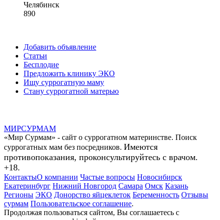
Челябинск
890
Добавить объявление
Статьи
Бесплодие
Предложить клинику ЭКО
Ищу суррогатную маму
Стану суррогатной матерью
МИР
СУР
МАМ
«Мир Сурмам» - сайт о суррогатном материнстве. Поиск
Имеются
суррогатных мам без посредников.
противопоказания, проконсультируйтесь с врачом.
+18.
Контакты
О компании
Частые вопросы
Новосибирск
Екатеринбург
Нижний Новгород
Самара
Омск
Казань
Регионы
ЭКО
Донорство яйцеклеток
Беременность
Отзывы
сурмам
Пользовательское соглашение
.
Продолжая пользоваться сайтом, Вы соглашаетесь с