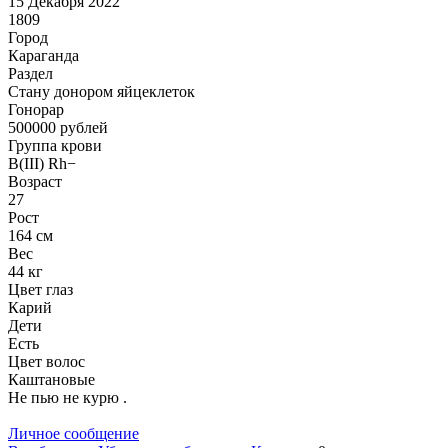
15 Декабря 2022
1809
Город
Караганда
Раздел
Стану донором яйцеклеток
Гонoрар
500000
рублей
Группа крови
B(III) Rh−
Возраст
27
Рост
164 см
Вес
44 кг
Цвет глаз
Карий
Дети
Есть
Цвет волос
Каштановые
Не пью не курю .
Личное сообщение