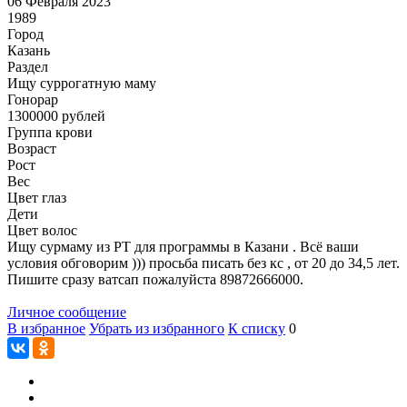
06 Февраля 2023
1989
Город
Казань
Раздел
Ищу суррогатную маму
Гонoрар
1300000
рублей
Группа крови
Возраст
Рост
Вес
Цвет глаз
Дети
Цвет волос
Ищу сурмаму из РТ для программы в Казани . Всё ваши
условия обговорим ))) просьба писать без кс , от 20 до 34,5 лет.
Пишите сразу ватсап пожалуйста 89872666000.
Личное сообщение
В избранное
Убрать из избранного
К списку
0