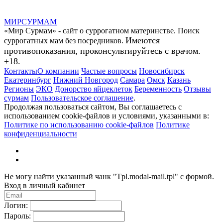
МИР
СУР
МАМ
«Мир Сурмам» - сайт о суррогатном материнстве. Поиск
Имеются
суррогатных мам без посредников.
противопоказания, проконсультируйтесь с врачом.
+18.
Контакты
О компании
Частые вопросы
Новосибирск
Екатеринбург
Нижний Новгород
Самара
Омск
Казань
Регионы
ЭКО
Донорство яйцеклеток
Беременность
Отзывы
сурмам
Пользовательское соглашение
.
Продолжая пользоваться сайтом, Вы соглашаетесь с
использованием cookie-файлов и условиями, указанными в:
Политике по использованию cookie-файлов
Политике
конфиденциальности
Не могу найти указанный чанк "Tpl.modal-mail.tpl" с формой.
Вход в личный кабинет
Логин:
Пароль: