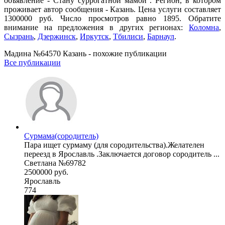
объявление - Cтану суррогатной мамой . Регион, в котором
проживает автор сообщения - Казань. Цена услуги составляет
1300000 руб. Число просмотров равно 1895. Обратите
внимание на предложения в других регионах:
Коломна
,
Сызрань
,
Дзержинск
,
Иркутск
,
Тбилиси
,
Барнаул
.
Мадина №64570 Казань - похожие публикации
Все публикации
Сурмама(сородитель)
Пара ищет сурмаму (для сородительства).Желателен
переезд в Ярославль .Заключается договор сородитель ...
Светлана №69782
2500000 руб.
Ярославль
774