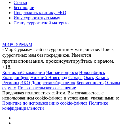
Статьи
Бесплодие
Предложить клинику ЭКО
Ищу суррогатную маму
Стану суррогатной матерью
МИР
СУР
МАМ
«Мир Сурмам» - сайт о суррогатном материнстве. Поиск
Имеются
суррогатных мам без посредников.
противопоказания, проконсультируйтесь с врачом.
+18.
Контакты
О компании
Частые вопросы
Новосибирск
Екатеринбург
Нижний Новгород
Самара
Омск
Казань
Регионы
ЭКО
Донорство яйцеклеток
Беременность
Отзывы
сурмам
Пользовательское соглашение
.
Продолжая пользоваться сайтом, Вы соглашаетесь с
использованием cookie-файлов и условиями, указанными в:
Политике по использованию cookie-файлов
Политике
конфиденциальности