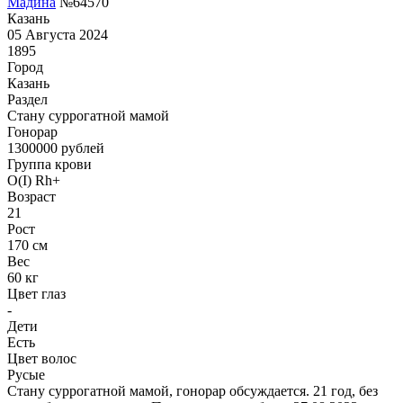
Мадина
№64570
Казань
05 Августа 2024
1895
Город
Казань
Раздел
Cтану суррогатной мамой
Гонoрар
1300000
рублей
Группа крови
O(I) Rh+
Возраст
21
Рост
170 см
Вес
60 кг
Цвет глаз
-
Дети
Есть
Цвет волос
Русые
Стану суррогатной мамой, гонорар обсуждается. 21 год, без