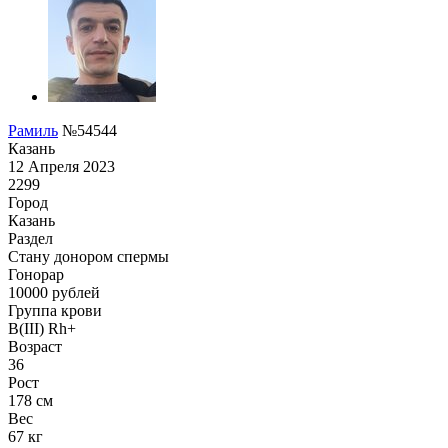
Рамиль
№54544
Казань
12 Апреля 2023
2299
Город
Казань
Раздел
Стану донором спермы
Гонoрар
10000
рублей
Группа крови
B(III) Rh+
Возраст
36
Рост
178 см
Вес
67 кг