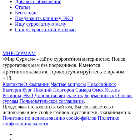
Добавить объявление
Статьи
Бесплодие
Предложить клинику ЭКО
Ищу суррогатную маму
Стану суррогатной матерью
МИР
СУР
МАМ
«Мир Сурмам» - сайт о суррогатном материнстве. Поиск
Имеются
суррогатных мам без посредников.
противопоказания, проконсультируйтесь с врачом.
+18.
Контакты
О компании
Частые вопросы
Новосибирск
Екатеринбург
Нижний Новгород
Самара
Омск
Казань
Регионы
ЭКО
Донорство яйцеклеток
Беременность
Отзывы
сурмам
Пользовательское соглашение
.
Продолжая пользоваться сайтом, Вы соглашаетесь с
использованием cookie-файлов и условиями, указанными в:
Политике по использованию cookie-файлов
Политике
конфиденциальности