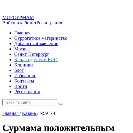
МИР
СУР
МАМ
Войти в кабинет
Регистрация
Главная
Суррогатное материнство
Добавить объявление
Москва
Санкт-Петербург
Канал сурмам и БИО
Клиники
Блог
Избранное
Контакты
Войти
Регистрация
Главная
/
Казань
/
N59173
Сурмама положительным