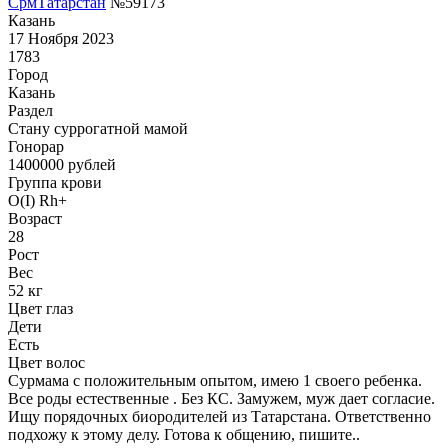
СрмТатарстан
№59173
Казань
17 Ноября 2023
1783
Город
Казань
Раздел
Cтану суррогатной мамой
Гонoрар
1400000
рублей
Группа крови
O(I) Rh+
Возраст
28
Рост
Вес
52 кг
Цвет глаз
Дети
Есть
Цвет волос
Сурмама с положительным опытом, имею 1 своего ребенка.
Все роды естественные . Без КС. Замужем, муж дает согласие.
Ищу порядочных биородителей из Татарстана. Ответственно
подхожу к этому делу. Готова к общению, пишите..