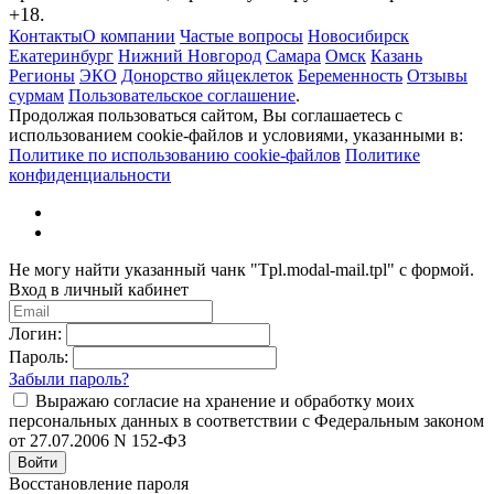
+18.
Контакты
О компании
Частые вопросы
Новосибирск
Екатеринбург
Нижний Новгород
Самара
Омск
Казань
Регионы
ЭКО
Донорство яйцеклеток
Беременность
Отзывы
сурмам
Пользовательское соглашение
.
Продолжая пользоваться сайтом, Вы соглашаетесь с
использованием cookie-файлов и условиями, указанными в:
Политике по использованию cookie-файлов
Политике
конфиденциальности
Не могу найти указанный чанк "Tpl.modal-mail.tpl" с формой.
Вход в личный кабинет
Логин:
Пароль:
Забыли пароль?
Выражаю согласие на хранение и обработку моих
персональных данных в соответствии с Федеральным законом
от 27.07.2006 N 152-ФЗ
Войти
Восстановление пароля