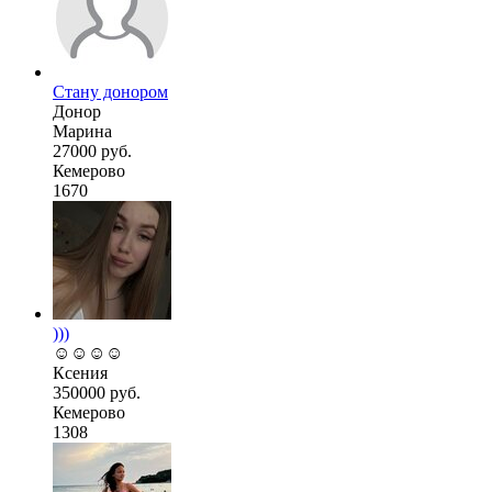
Стану донором
Донор
Марина
27000 руб.
Кемерово
1670
)))
☺️☺️☺️☺️
Ксения
350000 руб.
Кемерово
1308