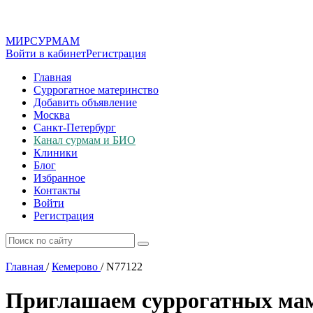
МИР
СУР
МАМ
Войти в кабинет
Регистрация
Главная
Суррогатное материнство
Добавить объявление
Москва
Санкт-Петербург
Канал сурмам и БИО
Клиники
Блог
Избранное
Контакты
Войти
Регистрация
Главная
/
Кемерово
/
N77122
Приглашаем суррогатных мам