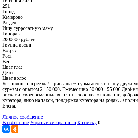
16 Июня 2026
251
Город
Кемерово
Раздел
Ищу суррогатную маму
Гонoрар
2000000
рублей
Группа крови
Возраст
Рост
Вес
Цвет глаз
Дети
Цвет волос
Без полного переезда! Приглашаем сурмамочек в нашу дружную 
сурмам с опытом 2 150 000. Ежемесячно 50 000 - 55 000 Двойн
рисками, своевременные выплаты, хорошее отношение, доброже
куратора, либо на такси, поддержка куратора на родах. Заполни
Елена...
Личное сообщение
В избранное
Убрать из избранного
К списку
0