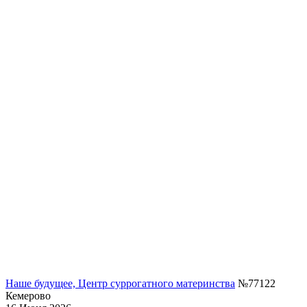
Наше будущее, Центр суррогатного материнства
№77122
Кемерово