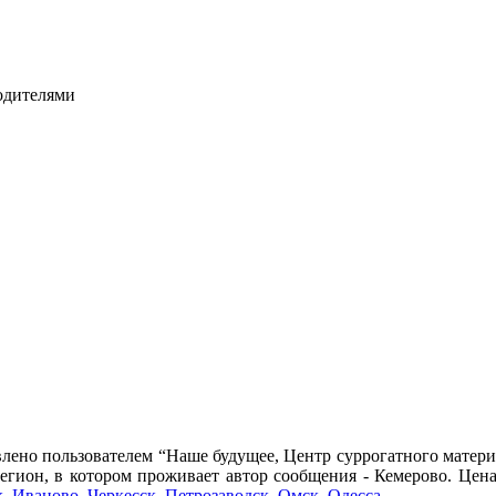
родителями
лено пользователем “Наше будущее, Центр суррогатного материн
егион, в котором проживает автор сообщения - Кемерово. Цена 
к
,
Иваново
,
Черкесск
,
Петрозаводск
,
Омск
,
Одесса
.