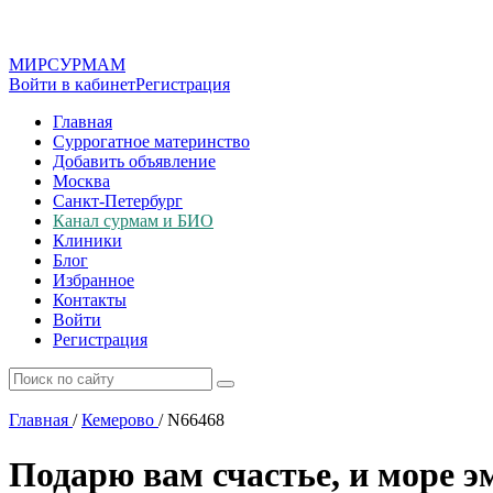
МИР
СУР
МАМ
Войти в кабинет
Регистрация
Главная
Суррогатное материнство
Добавить объявление
Москва
Санкт-Петербург
Канал сурмам и БИО
Клиники
Блог
Избранное
Контакты
Войти
Регистрация
Главная
/
Кемерово
/
N66468
Подарю вам счастье, и море э