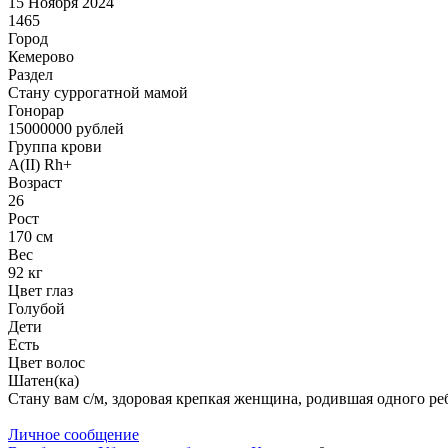
15 Ноября 2024
1465
Город
Кемерово
Раздел
Cтану суррогатной мамой
Гонoрар
15000000
рублей
Группа крови
A(II) Rh+
Возраст
26
Рост
170 см
Вес
92 кг
Цвет глаз
Голубой
Дети
Есть
Цвет волос
Шатен(ка)
Стану вам с/м, здоровая крепкая женщина, родившая одного реб
Личное сообщение